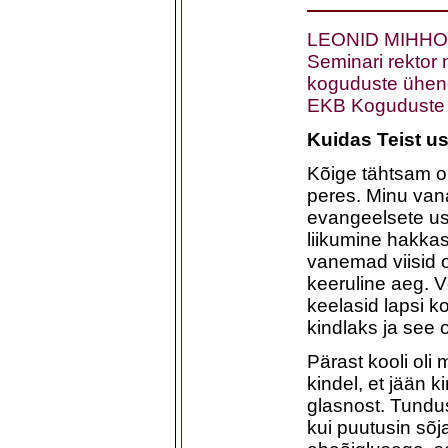
LEONID MIHHOVI
Seminari rektor 
koguduste ühend
EKB Koguduste L
Kuidas Teist us
Kõige tähtsam oli
peres. Minu van
evangeelsete us
liikumine hakkas
vanemad viisid o
keeruline aeg. 
keelasid lapsi 
kindlaks ja see 
Pärast kooli oli
kindel, et jään k
glasnost. Tundu
kui puutusin sõ