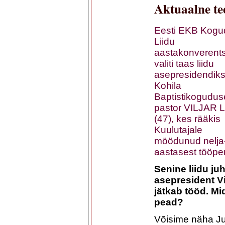
Aktuaalne t
Eesti EKB Kogu
Liidu
aastakonverents
valiti taas liidu
asepresidendik
Kohila
Baptistikogudus
pastor VILJAR 
(47), kes rääkis
Kuulutajale
möödunud nelja
aastasest tööper
Senine liidu j
asepresident Vi
jätkab tööd. M
pead?
Võisime näha Ju