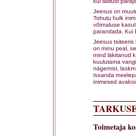
kui talitust paraj
Jeesus on muutn
Tohutu hulk inim
võimaluse kasut
parandada. Kui 
Jeesus tsiteeri
on minu peal, s
mind läkitanud 
kuulutama vangi
nägemist, laskm
Issanda meelepär
inimesed avaksi
TARKUSE
Toimetaja k