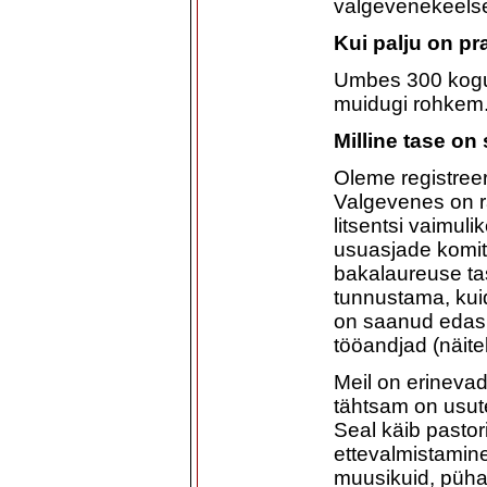
valgevenekeelse 
Kui palju on p
Umbes 300 kogud
muidugi rohkem. 
Milline tase on
Oleme registreer
Valgevenes on r
litsentsi vaimuli
usuasjade komite
bakalaureuse ta
tunnustama, kui
on saanud edasi
tööandjad (näitek
Meil on erineva
tähtsam on usut
Seal käib pastori
ettevalmistamine
muusikuid, püha