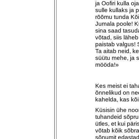
ja Oofiri kulla 
sulle kullaks ja
rõõmu tunda Kõi
Jumala poole! Ku
sina saad tasud
võtad, siis lähe
paistab valgus! 
Ta aitab neid, 
süütu mehe, ja 
mööda!»
Kes meist ei ta
õnnelikud on nee
kahelda, kas kõi
Küsisin ühe noor
tuhandeid sõpru,
ütles, et kui pär
võtab kõik sõbra
sõnumit edastad