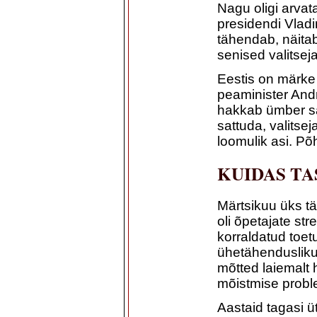
Nagu oligi arva
presidendi Vladi
tähendab, näitab
senised valitseja
Eestis on märke 
peaminister Andr
hakkab ümber sa
sattuda, valitse
loomulik asi. P
KUIDAS TA
Märtsikuu üks t
oli õpetajate st
korraldatud toetu
ühetähendusliku
mõtted laiemalt 
mõistmise probl
Aastaid tagasi ü