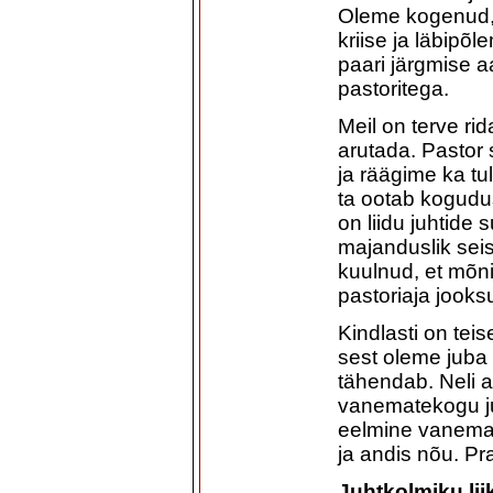
Oleme kogenud, 
kriise ja läbipõ
paari järgmise a
pastoritega.
Meil on terve r
arutada. Pastor
ja räägime ka tul
ta ootab kogudus
on liidu juhtide
majanduslik sei
kuulnud, et mõni
pastoriaja jooks
Kindlasti on tei
sest oleme juba
tähendab. Neli a
vanematekogu ju
eelmine vanema
ja andis nõu. Pr
Juhtkolmiku li