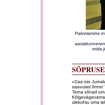
Palvetamine m
aastakonverent
mida j
SÕPRUSE
«Saa siis Jumal
saavutad õnne! 
Tema sõnad oma
Kõigevägevama 
ülekohtu oma tel