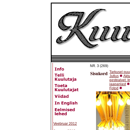
NR.
3 (269)
Sisukord
Tarkusel puu
Jutlus
Aktu
eestpalvet. I
jaapanlast
Fotod
Veebruar 2012