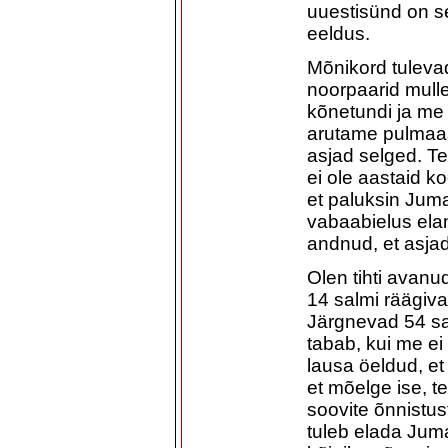
uuestisünd on se
eeldus.
Mõnikord tuleva
noorpaarid mull
kõnetundi ja me
arutame pulmaas
asjad selged. T
ei ole aastaid 
et paluksin Jum
vabaabielus el
andnud, et asjad
Olen tihti avanu
14 salmi räägiv
Järgnevad 54 sal
tabab, kui me ei
lausa öeldud, et
et mõelge ise, te
soovite õnnistus
tuleb elada Juma