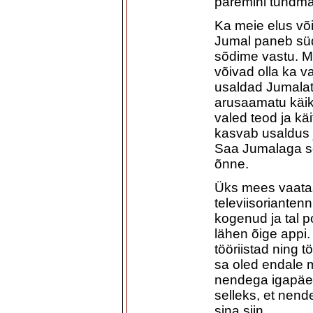
paremini tundma
Ka meie elus või
Jumal paneb süda
sõdime vastu. Mu
võivad olla ka v
usaldad Jumalat,
arusaamatu käik,
valed teod ja kä
kasvab usaldus 
Saa Jumalaga sõ
õnne.
Üks mees vaatas
televiisorianten
kogenud ja tal p
lähen õige appi.
tööriistad ning t
sa oled endale m
nendega igapäev
selleks, et nend
sina siin.