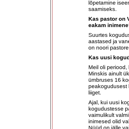
lõpetamine iseen
saamiseks.
Kas pastor on V
eakam inimene
Suurtes kogudus
aastased ja van
on noori pastor
Kas uusi kogud
Meil oli periood,
Minskis ainult ü
ümbruses 16 kog
peakogudusest l
liiget.
Ajal, kui uusi k
kogudustesse pal
vaimulikult valm
inimesed olid va
Nüüd on jälle va