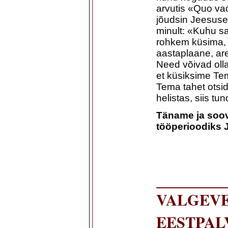
arvutis «Quo va
jõudsin Jeesuse 
minult: «Kuhu s
rohkem küsima,
aastaplaane, ar
Need võivad olla
et küsiksime Tem
Tema tahet otsi
helistas, siis tu
Täname ja soov
tööperioodiks 
VALGEVE
EESTPAL