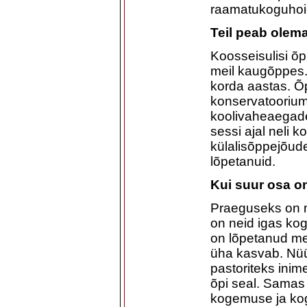
raamatukoguhoidj
Teil peab olem
Koosseisulisi õp
meil kaugõppes.
korda aastas. Õ
konservatoorium
koolivaheaegade
sessi ajal neli k
külalisõppejõud
lõpetanuid.
Kui suur osa o
Praeguseks on me
on neid igas kog
on lõpetanud me
üha kasvab. Nü
pastoriteks inime
õpi seal. Samas 
kogemuse ja kog