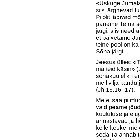
«Uskuge Jumalas
siis järgnevad 
Piiblit läbivad 
paneme Tema s
järgi, siis need
et palvetame Ju
teine pool on ka
Sõna järgi.
Jeesus ütles: «T
ma teid käsin» (
sõnakuulelik Tem
meil vilja kanda 
(Jh 15,16–17).
Me ei saa piird
vaid peame jõud
kuulutuse ja el
armastavad ja h
kelle keskel me 
seda Ta annab t