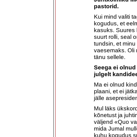
pastorid.
Kui mind valiti t
kogudus, et eelm
kasuks. Suures 
suurt rolli, seal
tundsin, et minu
vaesemaks. Oli n
tänu sellele.
Seega ei olnud 
julgelt kandid
Ma ei olnud kinde
plaani, et ei j
jälle asepresid
Mul läks ükskord
kõnetust ja juh
väljend «Quo va
mida Jumal mull
kuhu kogudus su