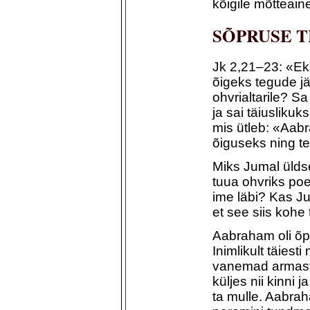
kõigile mõtteain
SÕPRUSE T
Jk 2,21–23: «Ek
õigeks tegude jär
ohvrialtarile? S
ja sai täiuslikuk
mis ütleb: «Aabr
õiguseks ning t
Miks Jumal ülds
tuua ohvriks po
ime läbi? Kas Jum
et see siis kohe
Aabraham oli õp
Inimlikult täies
vanemad armasta
küljes nii kinni 
ta mulle. Aabrah