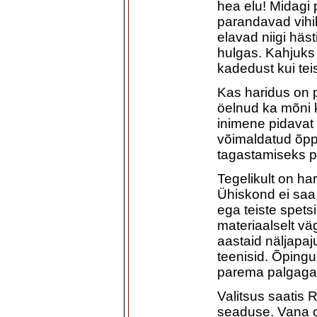
hea elu! Midagi 
parandavad vihik
elavad niigi häst
hulgas. Kahjuks
kadedust kui tei
Kas haridus on 
öelnud ka mõni k
inimene pidavat 
võimaldatud õppi
tagastamiseks 
Tegelikult on har
Ühiskond ei saa
ega teiste spets
materiaalselt vä
aastaid näljapaju
teenisid. Õpingu
parema palgaga
Valitsus saatis 
seaduse. Vana o