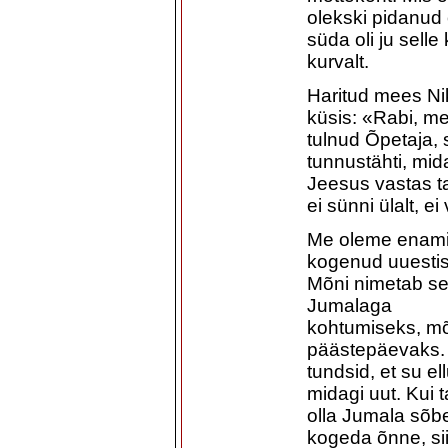
olekski pidanud
süda oli ju selle 
kurvalt.
Haritud mees Ni
küsis: «Rabi, me
tulnud Õpetaja, 
tunnustähti, mid
Jeesus vastas tal
ei sünni ülalt, e
Me oleme enam
kogenud uuestis
Mõni nimetab s
Jumalaga
kohtumiseks, m
päästepäevaks.
tundsid, et su ell
midagi uut. Kui 
olla Jumala sõbe
kogeda õnne, si