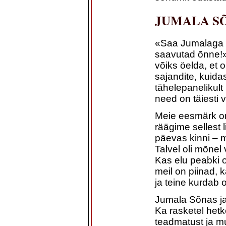
JUMALA S
«Saa Jumalaga s
saavutad õnne!» 
võiks öelda, et o
sajandite, kuid
tähelepanelikult
need on täiesti 
Meie eesmärk o
räägime sellest
päevas kinni – m
Talvel oli mõnel
Kas elu peabki 
meil on piinad,
ja teine kurdab
Jumala Sõnas ja
Ka rasketel hetk
teadmatust ja m