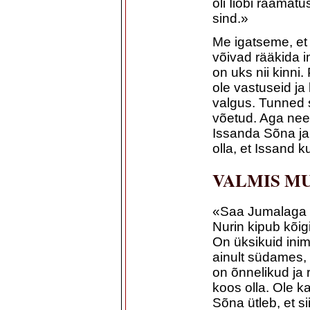
oli Iiobi raamat
sind.»
Me igatseme, et
võivad rääkida i
on uks nii kinni
ole vastuseid ja 
valgus. Tunned 
võetud. Aga nee
Issanda Sõna ja 
olla, et Issand 
VALMIS M
«Saa Jumalaga sõ
Nurin kipub kõi
On üksikuid inim
ainult südames,
on õnnelikud ja
koos olla. Ole ka
Sõna ütleb, et s