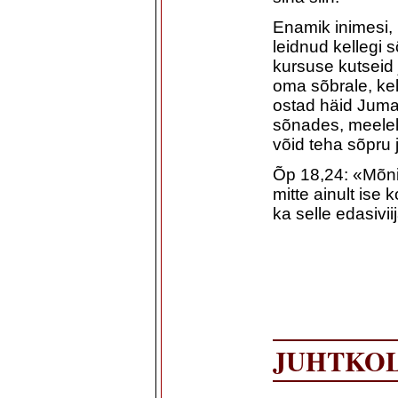
Enamik inimesi,
leidnud kellegi 
kursuse kutseid 
oma sõbrale, kel
ostad häid Jumal
sõnades, meelel 
võid teha sõpru 
Õp 18,24: «Mõni
mitte ainult ise
ka selle edasiviij
JUHTKOL