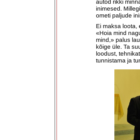
autod rikki minn
inimesed. Milleg
ometi paljude in
Ei maksa loota, 
«Hoia mind nagu 
mind,» palus lau
kõige üle. Ta su
loodust, tehnika
tunnistama ja t