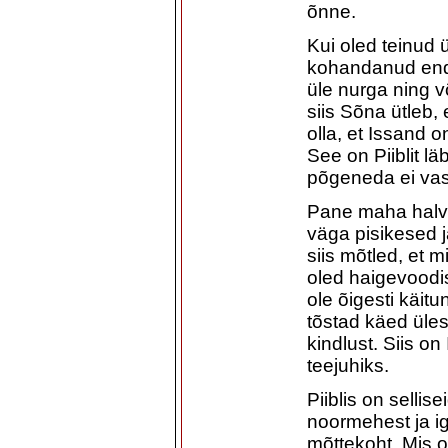
õnne.
Kui oled teinud 
kohandanud enda
üle nurga ning või
siis Sõna ütleb, 
olla, et Issand o
See on Piiblit lä
põgeneda ei va
Pane maha halv
väga pisikesed 
siis mõtled, et m
oled haigevoodis,
ole õigesti käit
tõstad käed üles
kindlust. Siis on
teejuhiks.
Piiblis on sellis
noormehest ja i
mõttekoht. Mis o