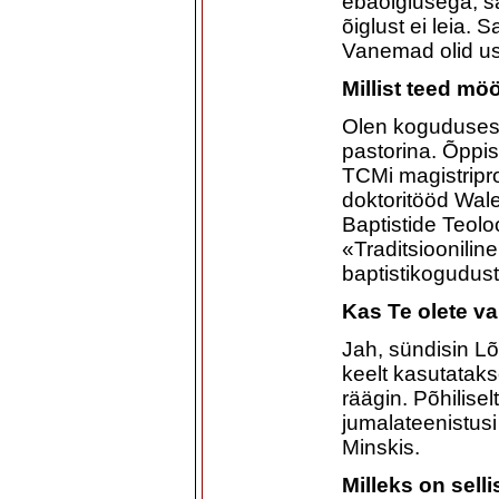
ebaõiglusega, sa
õiglust ei leia.
Vanemad olid us
Millist teed mö
Olen koguduses 
pastorina. Õppi
TCMi magistripr
doktoritööd Wale
Baptistide Teol
«Traditsioonilin
baptistikogudus
Kas Te olete v
Jah, sündisin L
keelt kasutataks
räägin. Põhilise
jumalateenistus
Minskis.
Milleks on selli