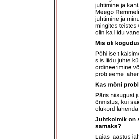
juhtimine ja kan
Meego Remmeli p
juhtimine ja minu
mingites teistes
olin ka liidu v
Mis oli kogudu
Põhiliselt käisi
siis liidu juhte k
ordineerimine võ
probleeme lahe
Kas mõni probl
Päris niisugust j
õnnistus, kui sa
olukord lahenda
Juhtkolmik on 
samaks?
Laias laastus j