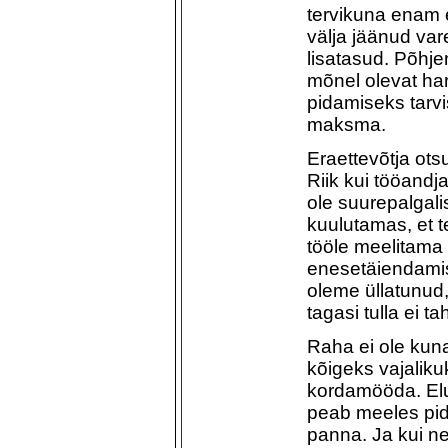
tervikuna enam 
välja jäänud va
lisatasud. Põhj
mõnel olevat ha
pidamiseks tarvis
maksma.
Eraettevõtja ots
Riik kui tööandja
ole suurepalgali
kuulutamas, et t
tööle meelitama
enesetäiendamist
oleme üllatunud,
tagasi tulla ei ta
Raha ei ole kuna
kõigeks vajaliku
kordamööda. Elu 
peab meeles pid
panna. Ja kui ne