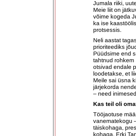
Jumala riiki, uut
Meie liit on jät
võime kogeda Ju
ka ise kaastööli
protsessis.
Neli aastat taga
prioriteediks jõ
Püüdsime end se
tahtnud rohkem 
otsivad endale p
loodetakse, et l
Meile sai üsna ki
järjekorda nend
– need inimese
Kas teil oli om
Tööjaotuse määr
vanematekogu –
täiskohaga, pre
kohaga. Erki Ta