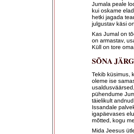
Jumala peale loo
kui oskame ela
hetki jagada te
julgustav käsi on
Kas Jumal on tõ
on armastav, usa
Küll on tore oma
SÕNA JÄRG
Tekib küsimus,
oleme ise samas
usaldusväärsed,
pühendume Juma
täielikult and
Issandale palve
igapäevases elu
mõtted, kogu me
Mida Jeesus ütle