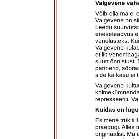
Valgevene vah
Võib-olla ma ei 
Valgevene on sii
Leedu suurvürsti
eneseteadvus er
venelasteks. Kui 
Valgevene külal,
et liit Venemaag
suurt õnnistust
partnerid, sõbrad
side ka kasu ei 
Valgevene kultuu
kolmekümnendate
represseeriti. 
Kuidas on lugu
Esimene trükiti 
praegugi. Alles t
originaalist. Ma 