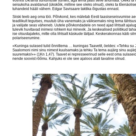
võtmist Ukraina sündmuste suhtes, aga tema jättis selle andmata. Oleks ta
seisukoha avaldanud (ükskõik, milline see oleks olnud), oleks ta tõenäolis
tuhandeid hääli vähem. Edgar Savisaare taktika õigustas ennast.
Siiski teeb aeg oma töö. Põlvkond, kes mäletab Eesti taasiseseisvumise aeg
teadlikult tegutses, muutub üha vanemaks ja väiksemaks ning tema tähtsus
ja valijate seas väheneb. Uutele põlvkondadele on need ajad lihtsalt ajalug
tulevik huvitavad inimesi rohkem kui minevik. Ja keskealised poliitikud ta
ise otsustajateks, mitte olla lihtsalt käskude täitjad. Keskerakonnas käib s
polariseerumine.
«Kuninga sulased tulid õnnitlema … kuningas Taavetit, öeldes: «Tehku su
Saalomoni nimi sinu nimest kuulsamaks ja tehku Ta tema aujärg sinu aujär
suuremaks!»» (1Kn 1,47). Taavet ei represseerinud selle eest oma sulaseid
nende soovist rõõmu. Kahjuks ei ole see ajaloos alati tavaline olnud.