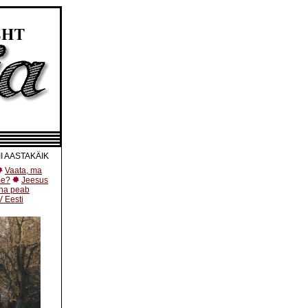
I
AASTAKÄIK
Vaata, ma
me?
Jeesus
na peab
V Eesti