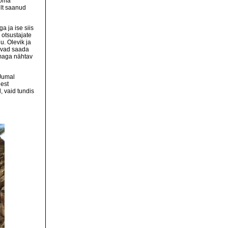
 oma
elt saanud
a ja ise siis
 otsustajate
u. Olevik ja
havad saada
ilmaga nähtav
 Jumal
jest
, vaid tundis