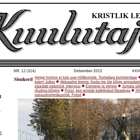
NR.
12 (314)
Detsember 2015
XXVI
Sisukord
Helge homne ei tule uue mõtteviisita. Toimetaja kommentaar
tulen! Jutlus
Aktuaalne teema: Keda me üle kõige armasta
päästab patuööst. Intervjuu
Esimene ja viimne
Jumala sõ
jõudma kõigini
Poiss, kes lendab katkikistud tiibadega
XI
palvushommikusöök. Fotod
5