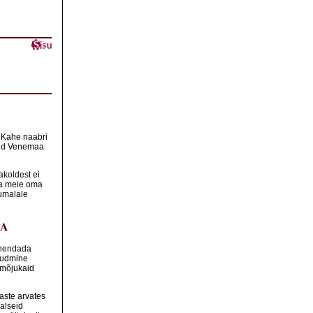
. Kahe naabri
inud Venemaa
akoldest ei
 ka meie oma
Jumalale
NA
vähendada
õudmine
a mõjukaid
aste arvates
alseid