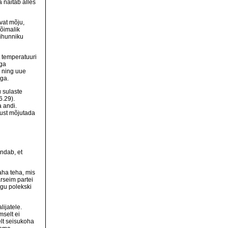
 näitab alles
vat mõju,
õimalik
gihunniku
t temperatuuri
iga
b ning uue
ega.
u sulaste
6.29).
 andi.
kust mõjutada
endab, et
aha teha, mis
rseim partei
gu polekski
ijatele.
mselt ei
elt seisukoha