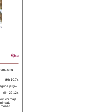
uu
egema sinu
(Hb 10,7).
tegude järgi»
(Ilm 22,12).
vuti või maja
uningate
s, mõned