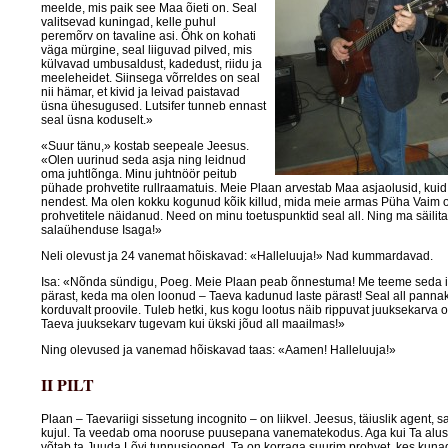
meelde, mis paik see Maa õieti on. Seal
valitsevad kuningad, kelle puhul
peremõrv on tavaline asi. Õhk on kohati
väga mürgine, seal liiguvad pilved, mis
külvavad umbusaldust, kadedust, riidu ja
meeleheidet. Siinsega võrreldes on seal
nii hämar, et kivid ja leivad paistavad
üsna ühesugused. Lutsifer tunneb ennast
seal üsna koduselt.»
«Suur tänu,» kostab seepeale Jeesus.
«Olen uurinud seda asja ning leidnud
oma juhtlõnga. Minu juhtnöör peitub
pühade prohvetite rullraamatuis. Meie Plaan arvestab Maa asjaolusid, kuid 
nendest. Ma olen kokku kogunud kõik killud, mida meie armas Püha Vaim 
prohvetitele näidanud. Need on minu toetuspunktid seal all. Ning ma säilit
salaühenduse Isaga!»
Neli olevust ja 24 vanemat hõiskavad: «Halleluuja!» Nad kummardavad.
Isa: «Nõnda sündigu, Poeg. Meie Plaan peab õnnestuma! Me teeme seda 
pärast, keda ma olen loonud – Taeva kadunud laste pärast! Seal all panna
korduvalt proovile. Tuleb hetki, kus kogu lootus näib rippuvat juuksekarva ot
Taeva juuksekarv tugevam kui ükski jõud all maailmas!»
Ning olevused ja vanemad hõiskavad taas: «Aamen! Halleluuja!»
II PILT
Plaan – Taevariigi sissetung incognito – on liikvel. Jeesus, täiuslik agent, 
kujul. Ta veedab oma nooruse puusepana vanematekodus. Aga kui Ta alust
võtab ta Juuda Lõvi tunnusjooned. Ta on korraga suurim prohvet, kes kuna