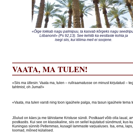
«Õige lokkab nagu palmipuu, ta kasvab kõrgeks nagu seedrip
Liibanonil» (Ps 92,13). See kehtib ka eestlaste kohta ja
isegi siis, kui kliima meil ei soojene.
VAATA, MA TULEN!
«Siis ma ütlesin: Vaata ma, tulen – rullraamatusse on minust kirjutatud – t
tahtmist, oh Jumal!»
«Vaata, ma tulen varsti ning toon igaühele palga, ma tasun igaühele tema 
Jõulud on käes ja me tähistame Kristuse sündi. Postkaart võib olla laual, ar
postkastis. Kui see on klassikaline, siis on sellel kujutatud sündmust, kus k
Kuningas sünnib Petlemmas, kusagil lammaste varjualuses. Isa, ema, lap
loomad, mõned külalised.