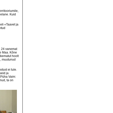
rritooriumile,
gelane. Kuid
eli «Taavet ja
htud
t, 24 vanemat
ile Maa. Kõne
tkematut hoolt
e, muutunud
tust ei tule.
seid ja
 Püha Vaim:
dnud, ta on