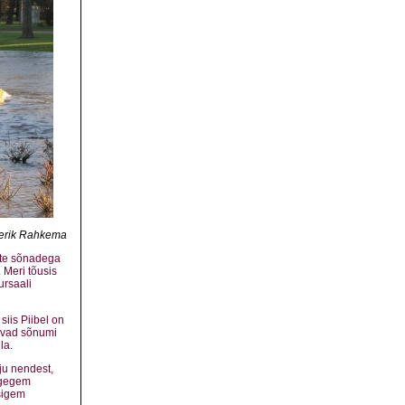
Eerik Rahkema
tute sõnadega
 Meri tõusis
ursaali
siis Piibel on
üavad sõnumi
la.
hju nendest,
lugegem
sigem