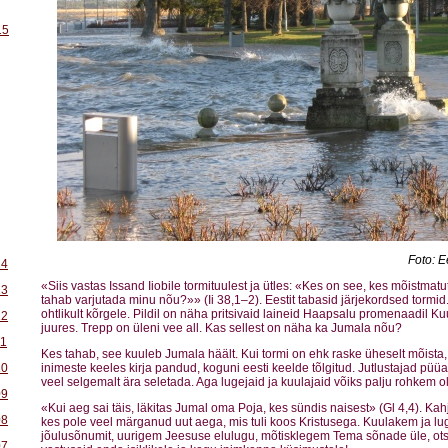
15
Foto: 
14
«Siis vastas Issand Iiobile tormituulest ja ütles: «Kes on see, kes mõistma
13
tahab varjutada minu nõu?»» (Ii 38,1–2). Eestit tabasid järjekordsed tormid.
ohtlikult kõrgele. Pildil on näha pritsivaid laineid Haapsalu promenaadil Ku
12
juures. Trepp on üleni vee all. Kas sellest on näha ka Jumala nõu?
11
Kes tahab, see kuuleb Jumala häält. Kui tormi on ehk raske üheselt mõista, 
10
inimeste keeles kirja pandud, koguni eesti keelde tõlgitud. Jutlustajad pü
veel selgemalt ära seletada. Aga lugejaid ja kuulajaid võiks palju rohkem ol
09
«Kui aeg sai täis, läkitas Jumal oma Poja, kes sündis naisest» (Gl 4,4). Ka
08
kes pole veel märganud uut aega, mis tuli koos Kristusega. Kuulakem ja 
jõulusõnumit, uurigem Jeesuse elulugu, mõtisklegem Tema sõnade üle, ot
07