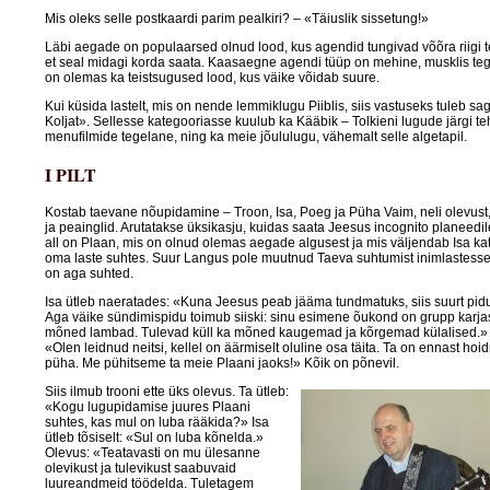
Mis oleks selle postkaardi parim pealkiri? – «Täiuslik sissetung!»
Läbi aegade on populaarsed olnud lood, kus agendid tungivad võõra riigi te
et seal midagi korda saata. Kaasaegne agendi tüüp on mehine, musklis te
on olemas ka teistsugused lood, kus väike võidab suure.
Kui küsida lastelt, mis on nende lemmiklugu Piiblis, siis vastuseks tuleb sag
Koljat». Sellesse kategooriasse kuulub ka Kääbik – Tolkieni lugude järgi te
menufilmide tegelane, ning ka meie jõululugu, vähemalt selle algetapil.
I PILT
Kostab taevane nõupidamine – Troon, Isa, Poeg ja Püha Vaim, neli olevus
ja peainglid. Arutatakse üksikasju, kuidas saata Jeesus incognito planeed
all on Plaan, mis on olnud olemas aegade algusest ja mis väljendab Isa ka
oma laste suhtes. Suur Langus pole muutnud Taeva suhtumist inimlastess
on aga suhted.
Isa ütleb naeratades: «Kuna Jeesus peab jääma tundmatuks, siis suurt pidus
Aga väike sündimispidu toimub siiski: sinu esimene õukond on grupp karja
mõned lambad. Tulevad küll ka mõned kaugemad ja kõrgemad külalised.»
«Olen leidnud neitsi, kellel on äärmiselt oluline osa täita. Ta on ennast hoi
püha. Me pühitseme ta meie Plaani jaoks!» Kõik on põnevil.
Siis ilmub trooni ette üks olevus. Ta ütleb:
«Kogu lugupidamise juures Plaani
suhtes, kas mul on luba rääkida?» Isa
ütleb tõsiselt: «Sul on luba kõnelda.»
Olevus: «Teatavasti on mu ülesanne
olevikust ja tulevikust saabuvaid
luureandmeid töödelda. Tuletagem