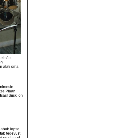
ei sõltu
on
an alati oma
inimeste
kse Plaan
sas! Siiski on
saabub lapse
ab tegevust,
gi on elanud