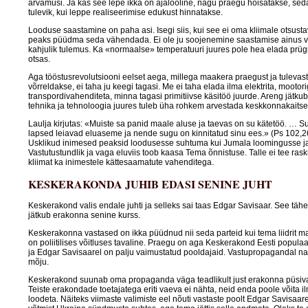
arvamusi. Ja kas see lepe ikka on ajalooline, nagu praegu hõisatakse, seda
tulevik, kui leppe realiseerimise edukust hinnatakse.
Looduse saastamine on paha asi. Isegi siis, kui see ei oma kliimale otsusta
peaks püüdma seda vähendada. Ei ole ju soojenemine saastamise ainus v
kahjulik tulemus. Ka «normaalse» temperatuuri juures pole hea elada prü
otsas.
Aga tööstusrevolutsiooni eelset aega, millega maakera praegust ja tulevas
võrreldakse, ei taha ju keegi tagasi. Me ei taha elada ilma elektrita, mootor
transpordivahenditeta, minna tagasi primitiivse käsitöö juurde. Areng jätku
tehnika ja tehnoloogia juures tuleb üha rohkem arvestada keskkonnakaits
Laulja kirjutas: «Muiste sa panid maale aluse ja taevas on su kätetöö. … S
lapsed leiavad eluaseme ja nende sugu on kinnitatud sinu ees.» (Ps 102,2
Usklikud inimesed peaksid loodusesse suhtuma kui Jumala loomingusse ja
Vastutustundlik ja vaga eluviis toob kaasa Tema õnnistuse. Talle ei tee ras
kliimat ka inimestele kättesaamatute vahenditega.
KESKERAKONDA JUHIB EDASI SENINE JUHT
Keskerakond valis endale juhti ja selleks sai taas Edgar Savisaar. See täh
jätkub erakonna senine kurss.
Keskerakonna vastased on ikka püüdnud nii seda parteid kui tema liidrit m
on poliitilises võitluses tavaline. Praegu on aga Keskerakond Eesti populaa
ja Edgar Savisaarel on palju vaimustatud pooldajaid. Vastupropagandal na
mõju.
Keskerakond suunab oma propaganda väga teadlikult just erakonna püsival
Teiste erakondade toetajatega eriti vaeva ei nähta, neid enda poole võita il
loodeta. Näiteks viimaste valimiste eel nõuti vastaste poolt Edgar Savisaar