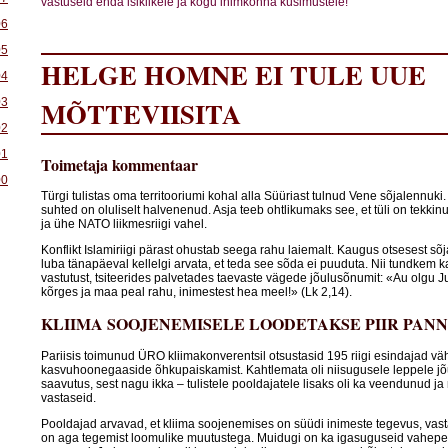
vastuseid enda isiklikele ja kogu inimkonna küsimustele!
06
05
HELGE HOMNE EI TULE UUE
04
MÕTTEVIISITA
03
02
01
Toimetaja kommentaar
00
Türgi tulistas oma territooriumi kohal alla Süüriast tulnud Vene sõjalennuki
suhted on oluliselt halvenenud. Asja teeb ohtlikumaks see, et tüli on tekk
ja ühe NATO liikmesriigi vahel.
Konflikt Islamiriigi pärast ohustab seega rahu laiemalt. Kaugus otsesest sõj
luba tänapäeval kellelgi arvata, et teda see sõda ei puuduta. Nii tundkem
vastutust, tsiteerides palvetades taevaste vägede jõulusõnumit: «Au olgu 
kõrges ja maa peal rahu, inimestest hea meel!» (Lk 2,14).
KLIIMA SOOJENEMISELE LOODETAKSE PIIR PAN
Pariisis toimunud ÜRO kliimakonverentsil otsustasid 195 riigi esindajad 
kasvuhoonegaaside õhkupaiskamist. Kahtlemata oli niisugusele leppele j
saavutus, sest nagu ikka – tulistele pooldajatele lisaks oli ka veendunud j
vastaseid.
Pooldajad arvavad, et kliima soojenemises on süüdi inimeste tegevus, vast
on aga tegemist loomulike muutustega. Muidugi on ka igasuguseid vahepe