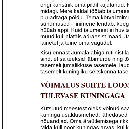
ongi kunstnik oma pildil kujutanud. K
midagi. Mere kaldal töötab talumee
puuadraga põldu. Tema kõrval toi
sündmused – inimene lendab, keeg
hüüab appi. Kuid talumeest ei huvi
muud kui jalatäis adraesist maad. J
lainetel ja teine oma vagudel.
Kisu ennast Jumala abiga rutiinist l
sind, et sa teeksid läbimurde ning t
tasemelt jumalikkuse tasemele, laud
tasemelt kuningliku seltskonna tas
VÕIMALUS SUHTE LOO
TULEVASE KUNINGAGA
Kutsutud meestest oleks võinud sa
kuninga usaldusmehed, lähedased 
nõuandjad. Oma äraütlemisega rikku
Mida küll noor kuningas arvas, kui k