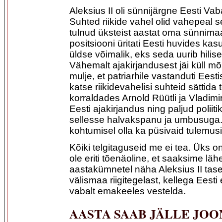
Aleksius II oli sünnijärgne Eesti Vab
Suhted riikide vahel olid vahepeal sel
tulnud üksteist aastat oma sünnimaa
positsiooni üritati Eesti huvides kas
üldse võimalik, eks seda uurib hilis
Vähemalt ajakirjandusest jäi küll m
mulje, et patriarhile vastanduti Eesti
katse riikidevahelisi suhteid sättida t
korraldades Arnold Rüütli ja Vladimi
Eesti ajakirjandus ning paljud poliit
sellesse halvakspanu ja umbusuga.
kohtumisel olla ka püsivaid tulemusi
Kõiki telgitaguseid me ei tea. Üks o
ole eriti tõenäoline, et saaksime lä
aastakümnetel näha Aleksius II tase
välismaa riigitegelast, kellega Eesti
vabalt emakeeles vestelda.
AASTA SAAB JÄLLE JOO