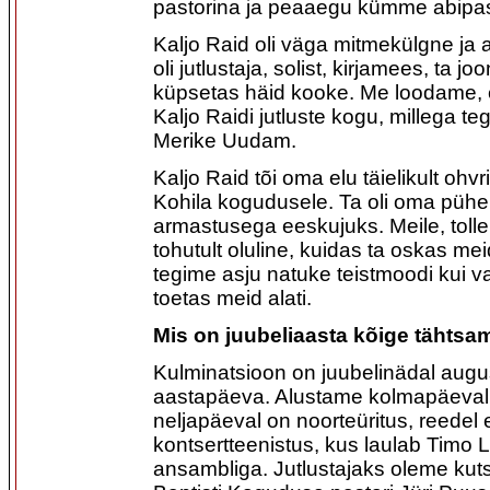
pastorina ja peaaegu kümme abipas
Kaljo Raid oli väga mitmekülgne ja
oli jutlustaja, solist, kirjamees, ta jo
küpsetas häid kooke. Me loodame, e
Kaljo Raidi jutluste kogu, millega te
Merike Uudam.
Kaljo Raid tõi oma elu täielikult ohvri
Kohila kogudusele. Ta oli oma püh
armastusega eeskujuks. Meile, tolle 
tohutult oluline, kuidas ta oskas m
tegime asju natuke teistmoodi kui va
toetas meid alati.
Mis on juubeliaasta kõige tähtsa
Kulminatsioon on juubelinädal augu
aastapäeva. Alustame kolmapäeval 
neljapäeval on noorteüritus, reedel
kontsertteenistus, kus laulab Timo 
ansambliga. Jutlustajaks oleme kut