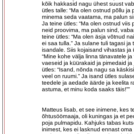
kõik hakkasid nagu ühest suust v
ütles talle: “Ma olen ostnud põllu ja
minema seda vaatama, ma palun si
Ja teine ütles: “Ma olen ostnud viis 
neid proovima, ma palun sind, vaba
teine ütles: “Ma olen äsja võtnud n
ei saa tulla.” Ja sulane tuli tagasi 
isandale. Siis kojaisand vihastas ja
“Mine kohe välja linna tänavatele ja 
vaeseid ja küürakaid ja pimedaid ja 
ütles: “Isand, nõnda nagu sa käskis
veel on ruumi.” Ja isand ütles sulase
teedele ja aedade äärde ja keelita r
astuma, et minu koda saaks täis!””
Matteus lisab, et see inimene, kes t
õhtusöömaaja, oli kuningas ja et pe
poja pulmapidu. Kahjuks tabas kutse
inimest, kes ei lasknud ennast oma