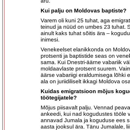
aru.
Kui palju on Moldovas baptiste?
Varem oli kuni 25 tuhat, aga emigra
teinud ja nüüd on umbes 23 tuhat. S
ainult kaks tuhat sõitis ära – kogud
inimesi.
Venekeelset elanikkonda on Mold
protsenti ja baptistide seas on vene
sama. Kui Dnestri-äärne vabariik välj
moldaavlaste protsent suurem. Vaimu
äärse vabariigi eraldumisega lõhki e
ala on juriidiliselt ikkagi Moldova os
Kuidas emigratsioon mõjus kogu
töötegijatele?
Mõjus piisavalt palju. Vennad peava
ankeedi, kui nad kogudustes tööle v
annavad Jumala ja koguduse ees sõn
aasta jooksul ära. Tänu Jumalale, lii