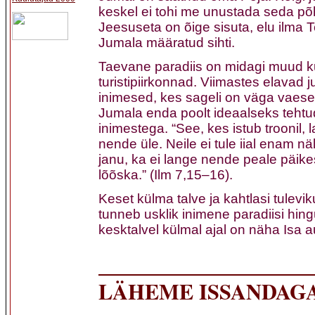
keskel ei tohi me unustada seda põh
Jeesuseta on õige sisuta, elu ilma 
Jumala määratud sihti.
Taevane paradiis on midagi muud k
turistipiirkonnad. Viimastes elavad j
inimesed, kes sageli on väga vaese
Jumala enda poolt ideaalseks tehtud
inimestega. “See, kes istub troonil, 
nende üle. Neile ei tule iial enam n
janu, ka ei lange nende peale päike
lõõska.” (Ilm 7,15–16).
Keset külma talve ja kahtlasi tulevi
tunneb usklik inimene paradiisi hingus
kesktalvel külmal ajal on näha Isa a
LÄHEME ISSANDAG