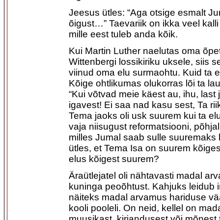
Jeesus ütles: “Aga otsige esmalt Jum
õigust…” Taevariik on ikka veel kalli
mille eest tuleb anda kõik.
Kui Martin Luther naelutas oma õp
Wittenbergi lossikiriku uksele, siis se
viinud oma elu surmaohtu. Kuid ta ei
Kõige ohtlikumas olukorras lõi ta lau
“Kui võtvad meie käest au, ihu, last 
igavest! Ei saa nad kasu sest, Ta ri
Tema jaoks oli usk suurem kui ta elu.
vaja niisugust reformatsiooni, põhj
milles Jumal saab sulle suuremaks 
ütles, et Tema Isa on suurem kõiges
elus kõigest suurem?
Äraütlejatel oli nähtavasti madal ar
kuninga peoõhtust. Kahjuks leidub in
näiteks madal arvamus hariduse vää
kooli pooleli. On neid, kellel on mad
muusikast, kirjandusest või mõnest 