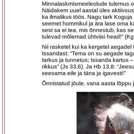
Minnalaskmismeeleolude tulemus on k
Näidakem uuel aastal üles aktiivsust
ka ilmalikus töös. Nagu tark Koguja
seemet hommikul ja ära lase oma kä
sest sa ei tea, mis õnnestub, kas see
tulevad mõlemad ühtviisi head!” (Kg
Nii rasketel kui ka kergetel aegadel 
Issandast: “Tema on su aegade tagat
tarkus ja tunnetus; Issanda kartus –
rikkus” (Js 33,6). Ja Hb 13,8: “Jees
seesama eile ja täna ja igavesti!”
Õnnistatud jõule, vana aasta lõppu j