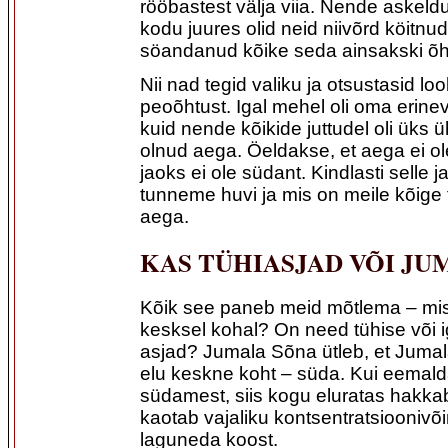
rööbastest välja viia. Nende askeldu
kodu juures olid neid niivõrd köitnud
söandanud kõike seda ainsakski õh
Nii nad tegid valiku ja otsustasid l
peoõhtust. Igal mehel oli oma erin
kuid nende kõikide juttudel oli üks ü
olnud aega. Öeldakse, et aega ei ole
jaoks ei ole südant. Kindlasti selle j
tunneme huvi ja mis on meile kõige 
aega.
KAS TÜHIASJAD VÕI JU
Kõik see paneb meid mõtlema – mis
kesksel kohal? On need tühise või 
asjad? Jumala Sõna ütleb, et Jumal
elu keskne koht – süda. Kui eemal
südamest, siis kogu eluratas hakka
kaotab vajaliku kontsentratsioonivõi
laguneda koost.