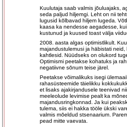
Kuulutaja saab valmis jõuluajaks, a
seda paljud hiljemgi. Leht on nii teh
lugusid kõlbavad hiljem lugeda. Võ
kaasa ka nendesse aegadesse, kui
kustunud ja kuused toast välja viidu
2008. aasta algas optimistlikult. Kuu
majandustulemusi ja häbistati neid,
kahtlesid. Nüüdseks on olukord tug
Optimismi peetakse kohatuks ja rah
negatiivne sõnum teise järel.
Peetakse võimalikuks isegi ülemaa
rahasüsteemide täielikku kokkukukk
et lisaks ajakirjandusele teenivad n
meeleolude levimise pealt ka mõne
majandusringkonnad. Ja kui peakski 
tulema, siis ei hakka tööle ükski var
valmis mõeldud stsenaarium. Par
pead mitte vaevata.