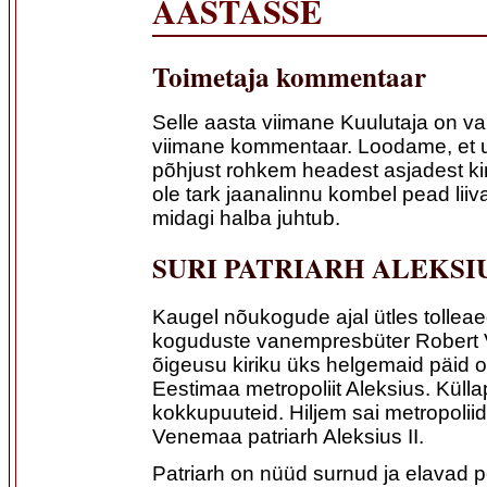
AASTASSE
Toimetaja kommentaar
Selle aasta viimane Kuulutaja on va
viimane kommentaar. Loodame, et u
põhjust rohkem headest asjadest ki
ole tark jaanalinnu kombel pead liiv
midagi halba juhtub.
SURI PATRIARH ALEKSIU
Kaugel nõukogude ajal ütles tollea
koguduste vanempresbüter Robert 
õigeusu kiriku üks helgemaid päid on
Eestimaa metropoliit Aleksius. Küllap 
kokkupuuteid. Hiljem sai metropolii
Venemaa patriarh Aleksius II.
Patriarh on nüüd surnud ja elavad 