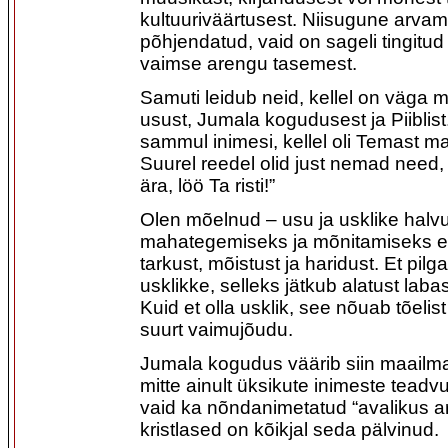
kultuuriväärtusest. Niisugune arvamu
põhjendatud, vaid on sageli tingitud
vaimse arengu tasemest.
Samuti leidub neid, kellel on väga
usust, Jumala kogudusest ja Piiblist.
sammul inimesi, kellel oli Temast m
Suurel reedel olid just nemad need, k
ära, löö Ta risti!”
Olen mõelnud – usu ja usklike halv
mahategemiseks ja mõnitamiseks ei o
tarkust, mõistust ja haridust. Et pilg
usklikke, selleks jätkub alatust laba
Kuid et olla usklik, see nõuab tõelis
suurt vaimujõudu.
Jumala kogudus väärib siin maailm
mitte ainult üksikute inimeste tead
vaid ka nõndanimetatud “avalikus 
kristlased on kõikjal seda pälvinud.