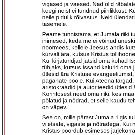
vigased ja vaesed. Nad olid räbalat
keegi neist ei tundnud piinlikkust. K
neile pidulik rõivastus. Neid ülendat
tasemele.
Peame tunnistama, et Jumala riiki 
inimesed, keda me ei võinud uneski 
noormees, kellele Jeesus andis kuts
kurvalt ära, kutsus Kristus tollihoon
Kui kirjatundjad jätsid oma kohad Is
tühjaks, kutsus Issand kalurid oma j
ütlesid ära Kristuse evangeeliumist,
paganate poole. Kui Ateena targad,
aristokraadid ja autoriteedid ütlesid 
Korintosest need oma riiki, kes maai
põlatud ja nõdrad, et selle kaudu teh
on vägev.
See on, mille pärast Jumala riigis tu
viletsate, vigaste ja nõtradega. Kui 
Kristus pöördub esimeses järjekorr