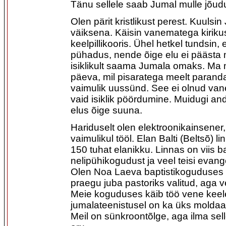
Tänu sellele saab Jumal mulle jõud
Olen pärit kristlikust perest. Kuulsi
väiksena. Käisin vanematega kiriku
keelpillikooris. Ühel hetkel tundsin
pühadus, nende õige elu ei päästa
isiklikult saama Jumala omaks. Ma
päeva, mil pisaratega meelt paranda
vaimulik uussünd. See ei olnud va
vaid isiklik pöördumine. Muidugi an
elus õige suuna.
Hariduselt olen elektroonikainsener
vaimulikul tööl. Elan Balti (Beltsõ) 
150 tuhat elanikku. Linnas on viis ba
nelipühi­kogudust ja veel teisi evan
Olen Noa Laeva baptisti­koguduses ü
praegu juba pastoriks valitud, aga v
Meie koguduses käib töö vene keel
jumalateenistusel on ka üks moldaav
Meil on sünkroontõlge, aga ilma se