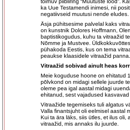
toimuv piibliring “Muutuste lood”. Kä
ka Uue Testamendi inimesi, nii posit
negatiivseid muutusi nende eludes.
Äsja pühitsesime palvelal kaks vitra
on kunstnik Dolores Hoffmann, Ol
baptistikogudus, kuhu ta vitraažid te
Nõmme ja Mustvee. Üldkokkuvõttes
pühakoda Eestis, kus on tema vitr
peaukse klaasidele vitraažid panna
Vitraažid sobivad ainult heas kor
Meie koguduse hoone on ehitatud 19
põlvkond on midagi sellele juurde te
oleme pea igal aastal midagi uuend
ehitanud, sest vajadused kasvavad
Vitraažide tegemiseks tuli algatus v
Valla finantsjuht oli eelmisel aastal 
Kui ta ära läks, siis ütles, et ilus o
vitraažid, mis annaks ilu juurde.