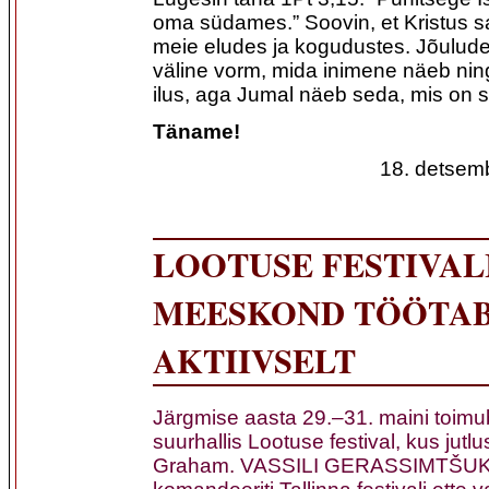
oma südames.” Soovin, et Kristus 
meie eludes ja kogudustes. Jõulude
väline vorm, mida inimene näeb nin
ilus, aga Jumal näeb seda, mis on
Täname!
18. detsembr
LOOTUSE FESTIVAL
MEESKOND TÖÖTAB
AKTIIVSELT
Järgmise aasta 29.–31. maini toimu
suurhallis Lootuse festival, kus jutl
Graham. VASSILI GERASSIMTŠUK 