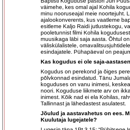
Baptisti Koguduse pastori Jüri Puus
väimehe, kes omal ajal Kohila kogud
minu nooruseajal meie noortejuht. 
ajalookonverents, kus vaatleme bap
esitleme Kaljo Raidi jutlustekogu,
pooletunnist filmi Kohila kogudusest
muusikaga läbi saja aasta. Õhtul on 
väliskülalistele, omavalitsusjuhtidel
esindajatele. Pühapäeval on peajum
Kas kogudus ei ole saja-aastasen
Kogudus on perekond ja õiges per
põlvkonnad esindatud. Tänu Jumala
koguduses on vanu inimesi, keskeali
noori. Koguduse liikmete arv on ik
inimest. Kõik nad ei ela Kohilas, ra
Tallinnast ja lähedastest asulatest.
Jõulud ja aastavahetus on ees. M
Kuulutaja lugejatele?
Lugesin täna 1Pt 3,15: “Pühitsege I