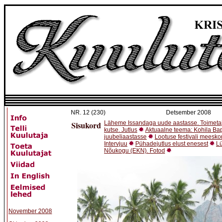
NR.
12 (230)
Detsember 2008
Sisukord
Läheme Issandaga uude aastasse. Toimet
kutse. Jutlus
Aktuaalne teema: Kohila Bap
juubeliaastasse
Lootuse festivali meeskon
Intervjuu
Pühadejutlus elust enesest
Lü
Nõukogu (EKN). Fotod
November 2008