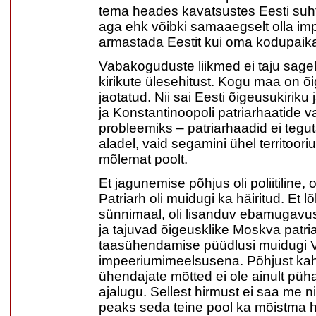
tema heades kavatsustes Eesti suh
aga ehk võibki samaaegselt olla im
armastada Eestit kui oma kodupaik
Vabakoguduste liikmed ei taju sageli
kirikute ülesehitust. Kogu maa on õi
jaotatud. Nii sai Eesti õigeusukiri
ja Konstantinoopoli patriarhaatide 
probleemiks – patriarhaadid ei teg
aladel, vaid segamini ühel territooriu
mõlemat poolt.
Et jagunemise põhjus oli poliitiline,
Patriarh oli muidugi ka häiritud. Et 
sünnimaal, oli lisanduv ebamugavus
ja tajuvad õigeusklike Moskva patria
taasühendamise püüdlusi muidugi
impeeriumimeelsusena. Põhjust kaht
ühendajate mõtted ei ole ainult pü
ajalugu. Sellest hirmust ei saa me ni
peaks seda teine pool ka mõistma