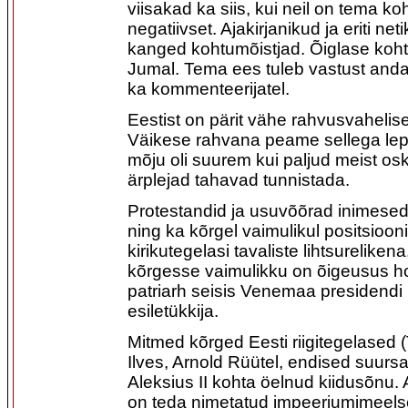
viisakad ka siis, kui neil on tema k
negatiivset. Ajakirjanikud ja eriti ne
kanged kohtumõistjad. Õiglase koht
Jumal. Tema ees tuleb vastust anda n
ka kommenteerijatel.
Eestist on pärit vähe rahvusvahelis
Väikese rahvana peame sellega lepp
mõju oli suurem kui paljud meist os
ärplejad tahavad tunnistada.
Protestandid ja usuvõõrad inimesed 
ning ka kõrgel vaimulikul positsiooni
kirikutegelasi tavaliste lihtsurelike
kõrgesse vaimulikku on õigeusus ho
patriarh seisis Venemaa presidendi k
esiletükkija.
Mitmed kõrged Eesti riigitegelased
Ilves, Arnold Rüütel, endised suursa
Aleksius II kohta öelnud kiidusõnu
on teda nimetatud impeeriumimeels