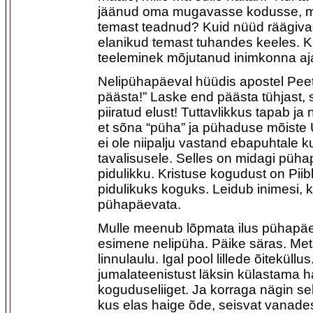
jäänud oma mugavasse kodusse, m
temast teadnud? Kuid nüüd räägiva
elanikud temast tuhandes keeles. K
teeleminek mõjutanud inimkonna aj
Nelipühapäeval hüüdis apostel Pee
päästa!” Laske end päästa tühjast, 
piiratud elust! Tuttavlikkus tapab ja
et sõna “püha” ja pühaduse mõiste
ei ole niipalju vastand ebapuhtale k
tavalisusele. Selles on midagi püha
pidulikku. Kristuse kogudust on Piib
pidulikuks koguks. Leidub inimesi, 
pühapäevata.
Mulle meenub lõpmata ilus pühapä
esimene nelipüha. Päike säras. Mets
linnulaulu. Igal pool lillede õitekül
jumalateenistust läksin külastama h
koguduseliiget. Ja korraga nägin se
kus elas haige õde, seisvat vanades