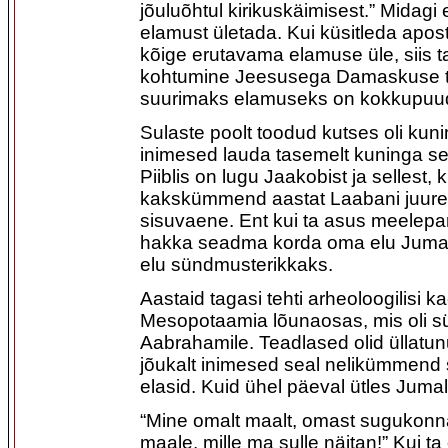
jõuluõhtul kirikuskäimisest.” Midagi
elamust ületada. Kui küsitleda apos
kõige erutavama elamuse üle, siis ta
kohtumine Jeesusega Damaskuse te
suurimaks elamuseks on kokkupuu
Sulaste poolt toodud kutses oli kun
inimesed lauda tasemelt kuninga se
Piiblis on lugu Jaakobist ja sellest, 
kakskümmend aastat Laabani juures. 
sisuvaene. Ent kui ta asus meelepa
hakka seadma korda oma elu Jumal
elu sündmusterikkaks.
Aastaid tagasi tehti arheoloogilisi k
Mesopotaamia lõunaosas, mis oli 
Aabrahamile. Teadlased olid üllatunu
jõukalt inimesed seal nelikümmend s
elasid. Kuid ühel päeval ütles Juma
“Mine omalt maalt, omast sugukonna
maale, mille ma sulle näitan!” Kui ta