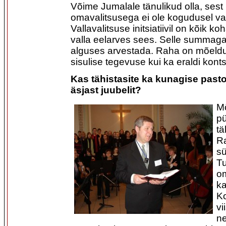
Võime Jumalale tänulikud olla, sest 
omavalitsusega ei ole kogudusel v
Vallavalitsuse initsiatiivil on kõik 
valla eelarves sees. Selle summag
alguses arvestada. Raha on mõeldu
sisulise tegevuse kui ka eraldi konts
Kas tähistasite ka kunagise pasto
äsjast juubelit?
M
p
tä
Ra
s
T
o
ka
Ko
vi
ne