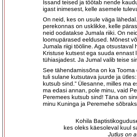
Issand teised ja töötab nende kaud
igast inimesest, kelle asemele tulev
On neid, kes on usule väga lähedal.
perekonnas on usklikke, kelle päras
neid oodatakse Jumala riiki. On neid
loomupärased eeldused. Mõnest võ
Jumala riigi tööline. Aga otsustaval
Kristuse kutsest ega suuda ennast l
tühiasjadest. Ja Jumal valib teise s
See tähendamissõna on ka Tooma e
tuli sulane kutsutava juurde ja ütle
kutsub sind.” Ülesanne, milles ma es
ma edasi annan, pole minu, vaid 
Peremees kutsub sind! Täna on sinu
minu Kuninga ja Peremehe sõbraks
Kohila Baptistikogudus
kes oleks käesoleval kuul 
Jutlus on 