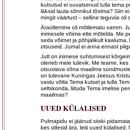
kutsutud ei suvatsenud tulla tema p
läksid lauta sõnnikut tõstma? Siin e
mingit väärtust – selline teguviis oli
Äraütlemine oli mõtlematu samm. 
inimesele võime ette mõtelda. Me
seda võimet ja põhjalikult kaaluma
otsuseid. Jumal ei anna ennast pilg
Jutt on inimese suhtumisest kõrgei
oleneb meie tulevik. Me teame, kes 
otsustava sõna maailma sündmustes
on tulevane Kuningas Jeesus Kristu
vastu võtta Tema kutset ja tulla Te
seltskonda, liituda Tema imelise pe
maailmas?
UUED KÜLALISED
Pulmapidu ei jäänud siiski pidamat
kes ütlesid ära, leiti uued külalised.