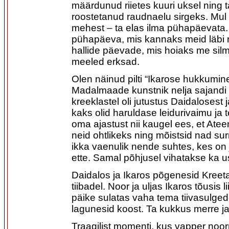
määrdunud riietes kuuri uksel ning
roostetanud raudnaelu sirgeks. Mul ol
mehest – ta elas ilma pühapäevata
pühapäeva, mis kannaks meid läbi n
hallide päevade, mis hoiaks me sil
meeled erksad.
Olen näinud pilti “Ikarose hukkumine
Madalmaade kunstnik nelja sajandi
kreeklastel oli jutustus Daidalosest 
kaks olid haruldase leidurivaimu ja 
oma ajastust nii kaugel ees, et Ate
neid ohtlikeks ning mõistsid nad su
ikka vaenulik nende suhtes, kes on
ette. Samal põhjusel vihatakse ka u
Daidalos ja Ikaros põgenesid Kreet
tiibadel. Noor ja uljas Ikaros tõusis li
päike sulatas vaha tema tiivasulgede
lagunesid koost. Ta kukkus merre j
Traagilist momenti, kus vapper no