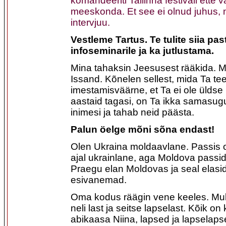
komandeeriti Tallinna festivali ette 
meeskonda. Et see ei olnud juhus, 
intervjuu.
Vestleme Tartus. Te tulite siia pas
infoseminarile ja ka jutlustama.
Mina tahaksin Jeesusest rääkida. M
Issand. Kõnelen sellest, mida Ta te
imestamisväärne, et Ta ei ole ülds
aastaid tagasi, on Ta ikka samasu
inimesi ja tahab neid päästa.
Palun öelge mõni sõna endast!
Olen Ukraina moldaavlane. Passis 
ajal ukrainlane, aga Moldova passid
Praegu elan Moldovas ja seal elasi
esivanemad.
Oma kodus räägin vene keeles. Mul 
neli last ja seitse lapselast. Kõik on
abikaasa Niina, lapsed ja lapselap