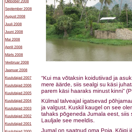
Oktoober 2008
September 2008
August 2008
Juuli 2008
Juuni 2008
Mai 2008
Aprill 2008
Märts 2008
Veebruar 2008
Jaanuar 2008
“Kui ma võtaksin koidutiivad ja asu
Kuulutajad 2007
mere äärde, siis sealgi su käsi juha
Kuulutajad 2006
parem käsi haaraks minust kinni” (
Kuulutajad 2005
Külmal talveajal igatsevad põhjama
Kuulutajad 2004
ja valgust. Kuskil kaugel on see ol
Kuulutajad 2003
tahaks põgeneda Jumala eest, siis s
Kuulutajad 2002
Lauljale see meeldis.
Kuulutajad 2001
Jumal on saatnud oma Poja. Kõigi j
Kuulutajad 2000