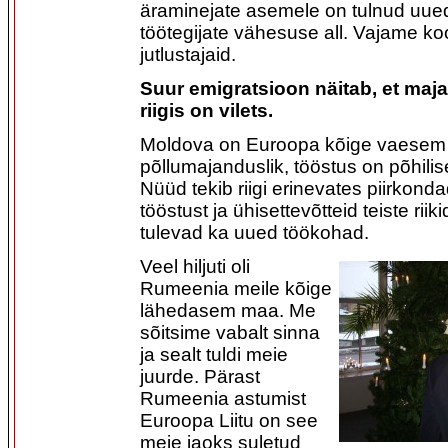
äraminejate asemele on tulnud uued
töötegijate vähesuse all. Vajame koo
jutlustajaid.
Suur emigratsioon näitab, et maj
riigis on vilets.
Moldova on Euroopa kõige vaesem r
põllumajanduslik, tööstus on põhilise
Nüüd tekib riigi erinevates piirkonda
tööstust ja ühisettevõtteid teiste riik
tulevad ka uued töökohad.
Veel hiljuti oli
Rumeenia meile kõige
lähedasem maa. Me
sõitsime vabalt sinna
ja sealt tuldi meie
juurde. Pärast
Rumeenia astumist
Euroopa Liitu on see
meie jaoks suletud