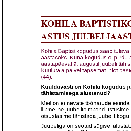
KOHILA BAPTISTI
ASTUS JUUBELIAAS
Kohila Baptistikogudus saab tuleval 
aastaseks. Kuna kogudus ei piirdu 
aastapäeval 9. augustil juubeli tähi
Kuulutaja palvel täpsemat infot pas
(44).
Kuuldavasti on Kohila kogudus ju
tähistamisega alustanud?
Meil on erinevate tööharude esinda
liikmeline juubelitoimkond. Istusime
otsustasime tähistada juubelit kogu 
Juubeliga on seotud sügisel alustat