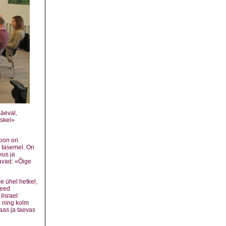
päeval,
eskel»
ioon on
l tasemel. On
kus ja
tavad: «Õige
 ühel hetkel,
need
israel:
, ning kolm
aas ja taevas