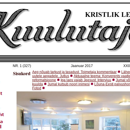
NR.
1 (327)
Jaanuar 2017
XXI
Sisukord
Aeg nõuab tarkust ja tasadust. Toimetaja kommentaar
Lähe
uutele aegadele. Jutlus
Aktuaalne teema: Konverents vaatl
reformatsioone
Iga laps vajab Jeesust. Intervjuu
Jumal võ
kuulda
Jumal kutsub noori inimesi
Lõuna-Eesti palvusho
Fotod