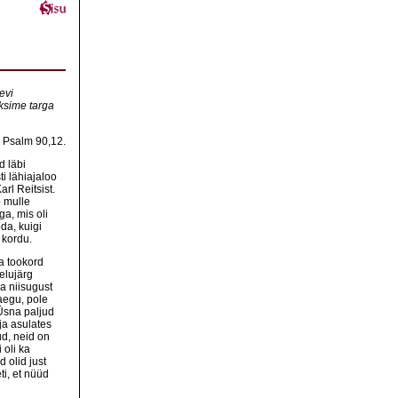
evi
ksime targa
Psalm 90,12.
d läbi
i lähiajaloo
arl Reitsist.
 mulle
ga, mis oli
da, kuigi
i kordu.
ka tookord
elujärg
a niisugust
aegu, pole
Üsna paljud
ja asulates
ud, neid on
 oli ka
 olid just
i, et nüüd