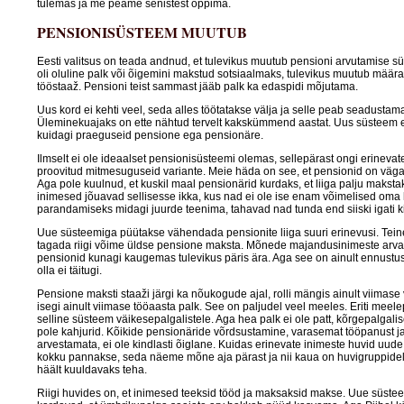
tulemas ja me peame senistest õppima.
PENSIONISÜSTEEM MUUTUB
Eesti valitsus on teada andnud, et tulevikus muutub pensioni arvutamise s
oli oluline palk või õigemini makstud sotsiaalmaks, tulevikus muutub mää
tööstaaž. Pensioni teist sammast jääb palk ka edaspidi mõjutama.
Uus kord ei kehti veel, seda alles töötatakse välja ja selle peab seadustam
Üleminekuajaks on ette nähtud tervelt kakskümmend aastat. Uus süsteem 
kuidagi praeguseid pensione ega pensionäre.
Ilmselt ei ole ideaalset pensionisüsteemi olemas, sellepärast ongi erinevate
proovitud mitmesuguseid variante. Meie häda on see, et pensionid on väg
Aga pole kuulnud, et kuskil maal pensionärid kurdaks, et liiga palju maksta
inimesed jõuavad sellisesse ikka, kus nad ei ole ise enam võimelised oma
parandamiseks midagi juurde teenima, tahavad nad tunda end siiski igati k
Uue süsteemiga püütakse vähendada pensionite liiga suuri erinevusi. Tein
tagada riigi võime üldse pensione maksta. Mõnede majandusinimeste arv
pensionid kunagi kaugemas tulevikus päris ära. Aga see on ainult ennustus
olla ei täitugi.
Pensione maksti staaži järgi ka nõukogude ajal, rolli mängis ainult viimase 
isegi ainult viimase tööaasta palk. See on paljudel veel meeles. Eriti meele
selline süsteem väikesepalgalistele. Aga hea palk ei ole patt, kõrgepalgal
pole kahjurid. Kõikide pensionäride võrdsustamine, varasemat tööpanust ja
arvestamata, ei ole kindlasti õiglane. Kuidas erinevate inimeste huvid uu
kokku pannakse, seda näeme mõne aja pärast ja nii kaua on huvigruppid
häält kuuldavaks teha.
Riigi huvides on, et inimesed teeksid tööd ja maksaksid makse. Uue süsteem