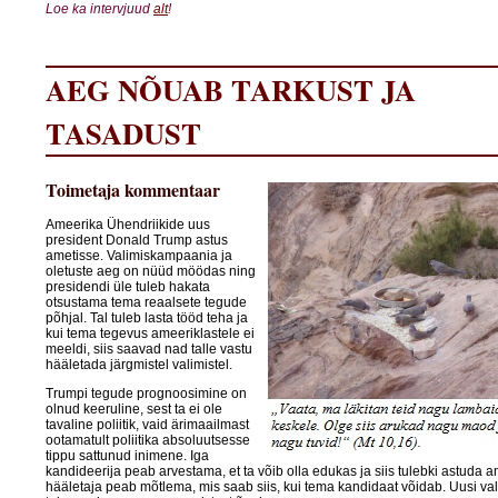
Loe ka intervjuud
alt
!
AEG NÕUAB TARKUST JA
TASADUST
Toimetaja kommentaar
Ameerika Ühendriikide uus
president Donald Trump astus
ametisse. Valimiskampaania ja
oletuste aeg on nüüd möödas ning
presidendi üle tuleb hakata
otsustama tema reaalsete tegude
põhjal. Tal tuleb lasta tööd teha ja
kui tema tegevus ameeriklastele ei
meeldi, siis saavad nad talle vastu
hääletada järgmistel valimistel.
Trumpi tegude prognoosimine on
olnud keeruline, sest ta ei ole
tavaline poliitik, vaid ärimaailmast
ootamatult poliitika absoluutsesse
tippu sattunud inimene. Iga
kandideerija peab arvestama, et ta võib olla edukas ja siis tulebki astuda a
hääletaja peab mõtlema, mis saab siis, kui tema kandidaat võidab. Uusi val