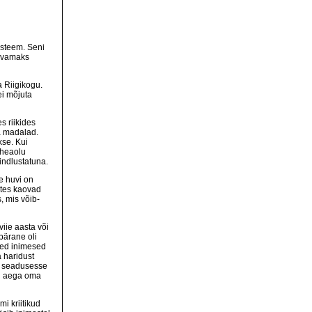
üsteem. Seni
ravamaks
a Riigikogu.
ei mõjuta
s riikides
a madalad.
kse. Kui
 heaolu
indlustatuna.
e huvi on
ates kaovad
, mis võib-
viie aasta või
pärane oli
ised inimesed
 haridust
de seadusesse
el aega oma
i kriitikud