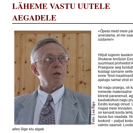
LÄHEME VASTU UUTELE
AEGADELE
«Õpeta meid meie pä
arvestama, et me saa
südame!»
Hiljuti lugesin taaskor
õhukese brošüüri Eest
suurimast prohvetist K
Praegune aeg tundub
kuidagi sarnane selle
enne Teist maailmasõ
ajalugu samal viisil e
Nii nagu praegu, oli 
inimeste materiaalne 
kiiresti paranenud, ag
kaubaküllust nagu pr
Eestis kunagi olnud. 
majad meie linnades 
on kenasti korda teht
lausa ilus vaadata. Nii
tookord – paljud kodud
valmis saanud. Loodet
alles õige elu algab.