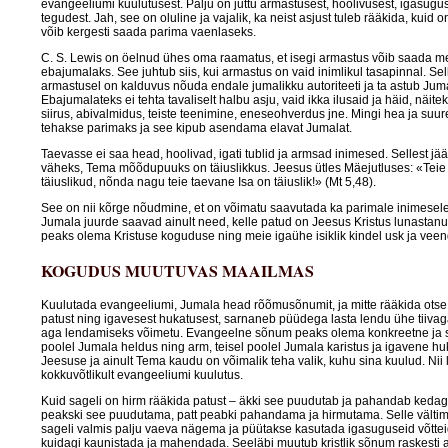
evangeeliumi kuulutusest. Palju on juttu armastusest, hoolivusest, igasugu
tegudest. Jah, see on oluline ja vajalik, ka neist asjust tuleb rääkida, kuid o
võib kergesti saada parima vaenlaseks.
C. S. Lewis on öelnud ühes oma raamatus, et isegi armastus võib saada m
ebajumalaks. See juhtub siis, kui armastus on vaid inimlikul tasapinnal. Sell
armastusel on kalduvus nõuda endale jumalikku autoriteeti ja ta astub Jum
Ebajumalateks ei tehta tavaliselt halbu asju, vaid ikka ilusaid ja häid, näite
siirus, abivalmidus, teiste teenimine, eneseohverdus jne. Mingi hea ja suu
tehakse parimaks ja see kipub asendama elavat Jumalat.
Taevasse ei saa head, hoolivad, igati tublid ja armsad inimesed. Sellest j
väheks, Tema mõõdupuuks on täiuslikkus. Jeesus ütles Mäejutluses: «Teie 
täiuslikud, nõnda nagu teie taevane Isa on täiuslik!» (Mt 5,48).
See on nii kõrge nõudmine, et on võimatu saavutada ka parimale inimesel
Jumala juurde saavad ainult need, kelle patud on Jeesus Kristus lunastanu
peaks olema Kristuse koguduse ning meie igaühe isiklik kindel usk ja vee
KOGUDUS MUUTUVAS MAAILMAS
Kuulutada evangeeliumi, Jumala head rõõmusõnumit, ja mitte rääkida otse 
patust ning igavesest hukatusest, sarnaneb püüdega lasta lendu ühe tiivaga
aga lendamiseks võimetu. Evangeelne sõnum peaks olema konkreetne ja s
poolel Jumala heldus ning arm, teisel poolel Jumala karistus ja igavene hu
Jeesuse ja ainult Tema kaudu on võimalik teha valik, kuhu sina kuulud. Nii 
kokkuvõtlikult evangeeliumi kuulutus.
Kuid sageli on hirm rääkida patust – äkki see puudutab ja pahandab kedagi
peakski see puudutama, patt peabki pahandama ja hirmutama. Selle vältim
sageli valmis palju vaeva nägema ja püütakse kasutada igasuguseid võttei
kuidagi kaunistada ja mahendada. Seeläbi muutub kristlik sõnum raskesti