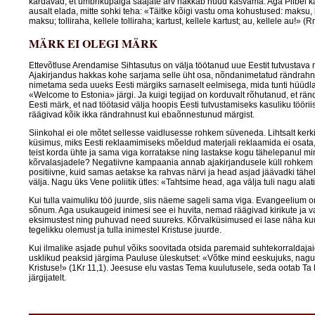
kardavad, et ümbrikupalga saajate arv hakkab nüüd kasvama. Aga Piibel kä
ausalt elada, mitte sohki teha: «Täitke kõigi vastu oma kohustused: maksu, 
maksu; tolliraha, kellele tolliraha; kartust, kellele kartust; au, kellele au!» (
MÄRK EI OLEGI MÄRK
Ettevõtluse Arendamise Sihtasutus on välja töötanud uue Eestit tutvustava m
Ajakirjandus hakkas kohe sarjama selle üht osa, nõndanimetatud rändrahn
nimetama seda uueks Eesti märgiks sarnaselt eelmisega, mida tunti hüüdl
«Welcome to Estonia» järgi. Ja kuigi tegijad on korduvalt rõhutanud, et rän
Eesti märk, et nad töötasid välja hoopis Eesti tutvustamiseks kasuliku tööriis
räägivad kõik ikka rändrahnust kui ebaõnnestunud märgist.
Siinkohal ei ole mõtet sellesse vaidlusesse rohkem süveneda. Lihtsalt kerk
küsimus, miks Eesti reklaamimiseks mõeldud materjali reklaamida ei osata,
teist korda ühte ja sama viga korratakse ning lastakse kogu tähelepanul m
kõrvalasjadele? Negatiivne kampaania annab ajakirjandusele küll rohkem 
positiivne, kuid samas aetakse ka rahvas närvi ja head asjad jäävadki tähe
välja. Nagu üks Vene poliitik ütles: «Tahtsime head, aga välja tuli nagu alati
Kui tulla vaimuliku töö juurde, siis näeme sageli sama viga. Evangeelium o
sõnum. Aga usukaugeid inimesi see ei huvita, nemad räägivad kirikute ja v
eksimustest ning puhuvad need suureks. Kõrvalküsimused ei lase näha ku
tegelikku olemust ja tulla inimestel Kristuse juurde.
Kui ilmalike asjade puhul võiks soovitada otsida paremaid suhtekorraldajaid
usklikud peaksid järgima Pauluse üleskutset: «Võtke mind eeskujuks, nag
Kristuse!» (1Kr 11,1). Jeesuse elu vastas Tema kuulutusele, seda ootab Ta
järgijatelt.