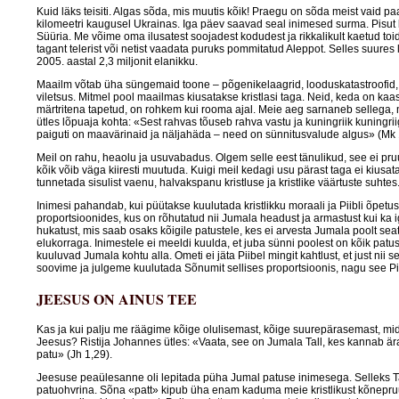
Kuid läks teisiti. Algas sõda, mis muutis kõik! Praegu on sõda meist vaid p
kilomeetri kaugusel Ukrainas. Iga päev saavad seal inimesed surma. Pisu
Süüria. Me võime oma ilusatest soojadest kodudest ja rikkalikult kaetud to
tagant telerist või netist vaadata puruks pommitatud Aleppot. Selles suures l
2005. aastal 2,3 miljonit elanikku.
Maailm võtab üha süngemaid toone – põgenikelaagrid, looduskatastroofid, 
viletsus. Mitmel pool maailmas kiusatakse kristlasi taga. Neid, keda on kaa
märtritena tapetud, on rohkem kui rooma ajal. Meie aeg sarnaneb sellega,
ütles lõpuaja kohta: «Sest rahvas tõuseb rahva vastu ja kuningriik kuningrii
paiguti on maavärinaid ja näljahäda – need on sünnitusvalude algus» (Mk 
Meil on rahu, heaolu ja usuvabadus. Olgem selle eest tänulikud, see ei pruu
kõik võib väga kiiresti muutuda. Kuigi meil kedagi usu pärast taga ei kiusata
tunnetada sisulist vaenu, halvakspanu kristluse ja kristlike väärtuste suhtes
Inimesi pahandab, kui püütakse kuulutada kristlikku moraali ja Piibli õpetus
proportsioonides, kus on rõhutatud nii Jumala headust ja armastust kui ka 
hukatust, mis saab osaks kõigile patustele, kes ei arvesta Jumala poolt sea
elukorraga. Inimestele ei meeldi kuulda, et juba sünni poolest on kõik patu
kuuluvad Jumala kohtu alla. Ometi ei jäta Piibel mingit kahtlust, et just nii 
soovime ja julgeme kuulutada Sõnumit sellises proportsioonis, nagu see Pii
JEESUS ON AINUS TEE
Kas ja kui palju me räägime kõige olulisemast, kõige suurepärasemast, mid
Jeesus? Ristija Johannes ütles: «Vaata, see on Jumala Tall, kes kannab ä
patu» (Jh 1,29).
Jeesuse peaülesanne oli lepitada püha Jumal patuse inimesega. Selleks Ta
patuohvrina. Sõna «patt» kipub üha enam kaduma meie kristlikust kõnepruu