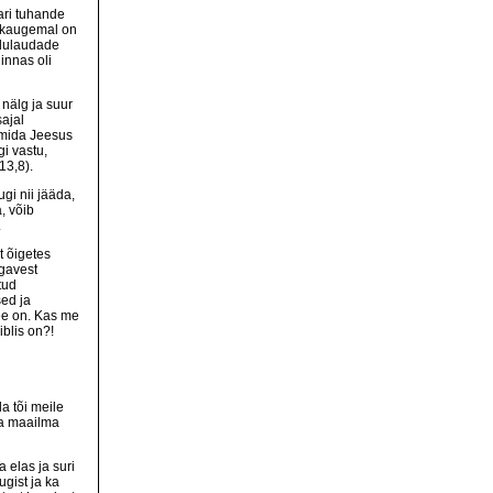
aari tuhande
t kaugemal on
idulaudade
innas oli
nälg ja suur
sajal
 mida Jeesus
gi vastu,
13,8).
gi nii jääda,
, võib
.
t õigetes
igavest
tud
sed ja
see on. Kas me
blis on?!
a tõi meile
ra maailma
 elas ja suri
gist ja ka