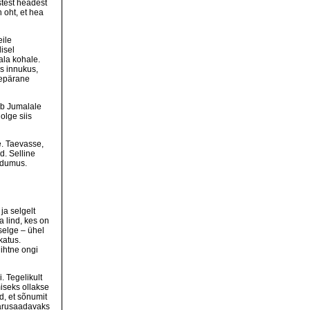
stest headest
n oht, et hea
eile
isel
ala kohale.
ks innukus,
repärane
ääb Jumalale
olge siis
e. Taevasse,
d. Selline
ndumus.
ja selgelt
 lind, kes on
elge – ühel
katus.
lihtne ongi
. Tegelikult
iseks ollakse
d, et sõnumit
 arusaadavaks