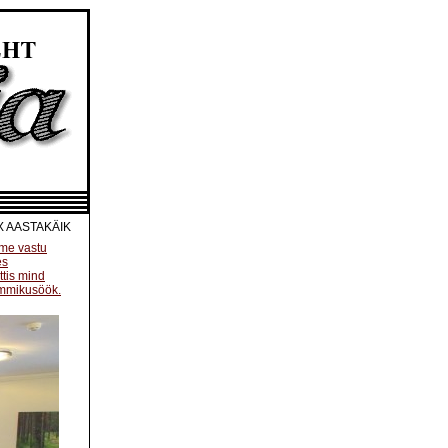
X
AASTAKÄIK
me vastu
es
ttis mind
mmikusöök.