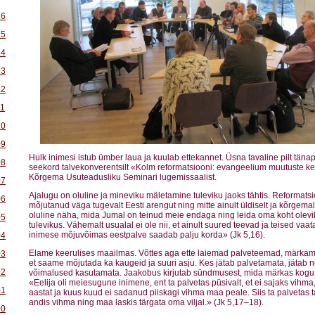
16
15
14
13
12
11
10
09
Hulk inimesi istub ümber laua ja kuulab ettekannet. Üsna tavaline pilt täna
08
seekord talvekonverentsilt «Kolm reformatsiooni: evangeelium muutuste k
Kõrgema Usuteadusliku Seminari lugemissaalist.
07
Ajalugu on oluline ja mineviku mäletamine tuleviku jaoks tähtis. Reformats
06
mõjutanud väga tugevalt Eesti arengut ning mitte ainult üldiselt ja kõrgema
oluline näha, mida Jumal on teinud meie endaga ning leida oma koht olevi
05
tulevikus. Vähemalt usualal ei ole nii, et ainult suured teevad ja teised vaa
inimese mõjuvõimas eestpalve saadab palju korda» (Jk 5,16).
04
Elame keerulises maailmas. Võttes aga ette laiemad palveteemad, märkame
03
et saame mõjutada ka kaugeid ja suuri asju. Kes jätab palvetamata, jätab 
02
võimalused kasutamata. Jaakobus kirjutab sündmusest, mida märkas kogu I
«Eelija oli meiesugune inimene, ent ta palvetas püsivalt, et ei sajaks vihma
01
aastat ja kuus kuud ei sadanud piiskagi vihma maa peale. Siis ta palvetas t
andis vihma ning maa laskis tärgata oma viljal.» (Jk 5,17–18).
00