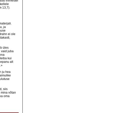
sib inimestel
kellele
Rm 13,7).
aterjali.
u, ja
ause
drahn ei ole
takasti,
ib üles
 vaid juba
inna
leiba kui
lepanu alt
.»
n ju hea
aimulike
ulutuse
, siis
u mina võtan
 ka oma