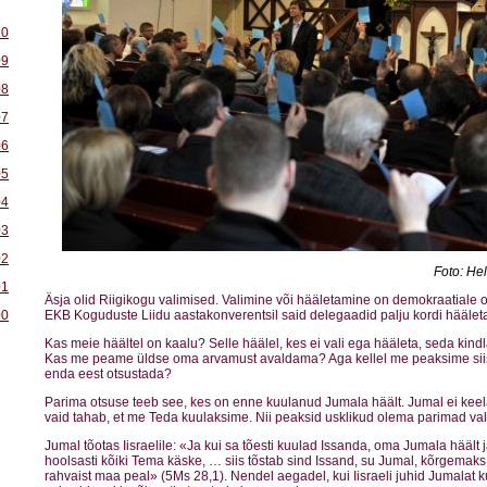
10
09
08
07
06
05
04
03
02
Foto: He
01
Äsja olid Riigikogu valimised. Valimine või hääletamine on demokraatiale 
00
EKB Koguduste Liidu aastakonverentsil said delegaadid palju kordi hääletad
Kas meie häältel on kaalu? Selle häälel, kes ei vali ega hääleta, seda kindla
Kas me peame üldse oma arvamust avaldama? Aga kellel me peaksime sii
enda eest otsustada?
Parima otsuse teeb see, kes on enne kuulanud Jumala häält. Jumal ei keel
vaid tahab, et me Teda kuulaksime. Nii peaksid usklikud olema parimad val
Jumal tõotas Iisraelile: «Ja kui sa tõesti kuulad Issanda, oma Jumala häält 
hoolsasti kõiki Tema käske, … siis tõstab sind Issand, su Jumal, kõrgemaks 
rahvaist maa peal» (5Ms 28,1). Nendel aegadel, kui Iisraeli juhid Jumalat k