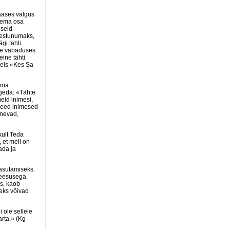
pääses valgus
urema osa
dseid
bestunumaks,
gi tähti.
ele vabaduses.
ine tähti.
bels «Kes Sa
ilma
ugeda: «Tähte
eid inimesi,
 need inimesed
anevad,
kult Teda
et meil on
ada ja
kasutamiseks.
Jeesusega,
ks, kaob
eks võivad
 ole sellele
arta.» (Kg