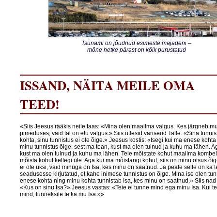
Tsunami on jõudnud esimeste majadeni –
mõne hetke pärast on kõik purustatud
ISSAND, NÄITA MEILE OMA
TEED!
«Siis Jeesus rääkis neile taas: «Mina olen maailma valgus. Kes järgneb mul
pimeduses, vaid tal on elu valgus.» Siis ütlesid variserid Talle: «Sina tunn
kohta, sinu tunnistus ei ole õige.» Jeesus kostis: «Isegi kui ma enese kohta
minu tunnistus õige, sest ma tean, kust ma olen tulnud ja kuhu ma lähen. Aga
kust ma olen tulnud ja kuhu ma lähen. Teie mõistate kohut maailma kombel
mõista kohut kellegi üle. Aga kui ma mõistangi kohut, siis on minu otsus õig
ei ole üksi, vaid minuga on Isa, kes minu on saatnud. Ja peale selle on ka t
seadusesse kirjutatud, et kahe inimese tunnistus on õige. Mina ise olen tun
enese kohta ning minu kohta tunnistab Isa, kes minu on saatnud.» Siis nad ü
«Kus on sinu Isa?» Jeesus vastas: «Teie ei tunne mind ega minu Isa. Kui te
mind, tunneksite te ka mu Isa.»»