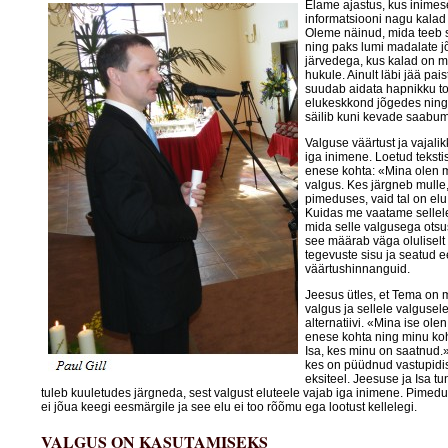
Elame ajastus, kus inime
informatsiooni nagu kalad
Oleme näinud, mida teeb 
ning paks lumi madalate j
järvedega, kus kalad on 
hukule. Ainult läbi jää pai
suudab aidata hapnikku to
elukeskkond jõgedes ning
säilib kuni kevade saabum
Valguse väärtust ja vajali
iga inimene. Loetud teksti
enese kohta: «Mina olen 
valgus. Kes järgneb mulle,
pimeduses, vaid tal on elu
Kuidas me vaatame sellele
mida selle valgusega otsu
see määrab väga oluliselt
tegevuste sisu ja seatud 
väärtushinnanguid.
Jeesus ütles, et Tema on
valgus ja sellele valgusele
alternatiivi. «Mina ise ole
enese kohta ning minu koh
Isa, kes minu on saatnud.
kes on püüdnud vastupidist
eksiteel. Jeesuse ja Isa tu
tuleb kuuletudes järgneda, sest valgust eluteele vajab iga inimene. Pimed
ei jõua keegi eesmärgile ja see elu ei too rõõmu ega lootust kellelegi.
VALGUS ON KASUTAMISEKS