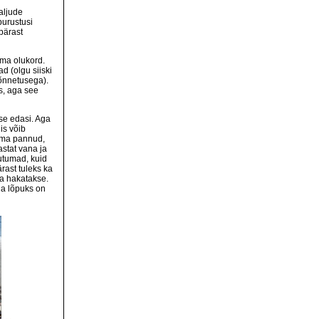
aljude
purustusi
pärast
ma olukord.
d (olgu siiski
 õnnetusega).
s, aga see
se edasi. Aga
is võib
isma pannud,
stat vana ja
utumad, kuid
rast tuleks ka
a hakatakse.
ga lõpuks on