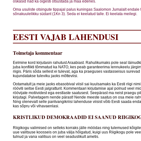
oskasid nad ka õigesti otsustada ja maa edenes.
Oma usuliste otsingute tippajal palus kuningas Saalomon Jumalalt endale t
sõnakuulelikku südant (1Kn 3). Seda ei keelatud talle. Ei keelata meilegi.
EESTI VAJAB LAHENDUSI
Toimetaja kommentaar
Eelmine kord kirjutasin rahutust Araabiast. Rahulikumaks pole seal läinudki
juba konflikti tõmmatud ka NATO, kes peab garanteerima lennukeelu järgim
riigis. Päris sõda sellest ei tulevat, aga ka praeguses vastasseisus surevad
kujundatakse tuleviku jaoks mõtteviisi.
Ootamatult ja meie jaoks ebasobival viisil sai kuulsamaks ka Eesti riigi nim
rööviti seitse Eesti jalgratturit. Kommentaari kirjutamise ajal polnud veel mi
röövijate motiividest ega eestlaste saatusest. Seepärast ma neist praegu pi
kirjutagi. Palvetagem nende pärast! Nende meeste saatus on osa meie rah
Ning olenevalt selle pantvangikriisi lahenduse viisist võib Eesti saada end
kas sõpru või vihavaenlasi.
KRISTLIKUD DEMOKRAADID EI SAANUD RIIGIKO
Riigikogu valimised on selleks korraks jälle möödas ning tulemused kõigile
uue valitsuse koosseis on juba välja hõigatud, kuigi uus Riigikogu pole vee
tulnud ja vana valitsus on veel seaduslikult ametis.