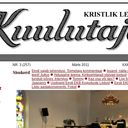
NR.
3 (257)
Märts 2011
XXII
Sisukord
Eesti vajab lahendusi. Toimetaja kommentaar
Issand, näita
teed! Jutlus
Aktuaalne teema: Kirikuehitajad otsivad toetust
tundub põnev. Intervjuu
Tommy
Kas osa või täis?
Ligi 
Jaapanis
Uudiseid Eesti EKB Koguduste Liidust
Eesti E
Liidu aastakonverents. Fotod