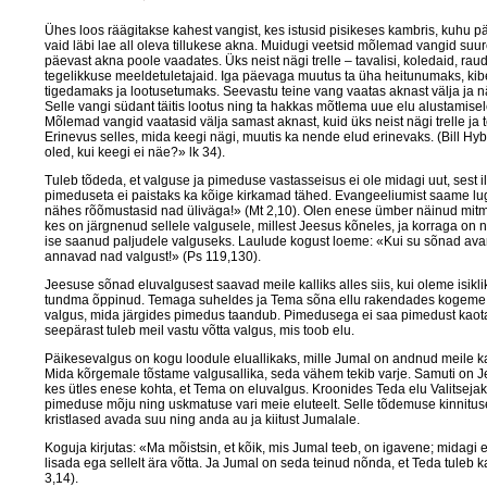
Ühes loos räägitakse kahest vangist, kes istusid pisikeses kambris, kuhu 
vaid läbi lae all oleva tillukese akna. Muidugi veetsid mõlemad vangid su
päevast akna poole vaadates. Üks neist nägi trelle – tavalisi, koledaid, rau
tegelikkuse meeldetuletajaid. Iga päevaga muutus ta üha heitunumaks, ki
tigedamaks ja lootusetumaks. Seevastu teine vang vaatas aknast välja ja nä
Selle vangi südant täitis lootus ning ta hakkas mõtlema uue elu alustamis
Mõlemad vangid vaatasid välja samast aknast, kuid üks neist nägi trelle ja te
Erinevus selles, mida keegi nägi, muutis ka nende elud erinevaks. (Bill Hy
oled, kui keegi ei näe?» lk 34).
Tuleb tõdeda, et valguse ja pimeduse vastasseisus ei ole midagi uut, sest 
pimeduseta ei paistaks ka kõige kirkamad tähed. Evangeeliumist saame l
nähes rõõmustasid nad üliväga!» (Mt 2,10). Olen enese ümber näinud mitm
kes on järgnenud sellele valgusele, millest Jeesus kõneles, ja korraga on
ise saanud paljudele valguseks. Laulude kogust loeme: «Kui su sõnad av
annavad nad valgust!» (Ps 119,130).
Jeesuse sõnad eluvalgusest saavad meile kalliks alles siis, kui oleme isikli
tundma õppinud. Temaga suheldes ja Tema sõna ellu rakendades kogeme, 
valgus, mida järgides pimedus taandub. Pimedusega ei saa pimedust kaot
seepärast tuleb meil vastu võtta valgus, mis toob elu.
Päikesevalgus on kogu loodule eluallikaks, mille Jumal on andnud meile 
Mida kõrgemale tõstame valgusallika, seda vähem tekib varje. Samuti on 
kes ütles enese kohta, et Tema on eluvalgus. Kroonides Teda elu Valitseja
pimeduse mõju ning uskmatuse vari meie eluteelt. Selle tõdemuse kinnitus
kristlased avada suu ning anda au ja kiitust Jumalale.
Koguja kirjutas: «Ma mõistsin, et kõik, mis Jumal teeb, on igavene; midagi ei
lisada ega sellelt ära võtta. Ja Jumal on seda teinud nõnda, et Teda tuleb k
3,14).