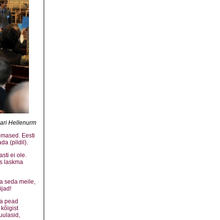
lari Hellenurm
omased. Eesti
a (pildil).
sti ei ole.
s laskma
a seda meile,
ijad!
ja pead
kõigist
uulasid,