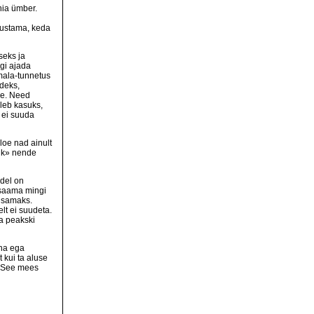
nia ümber.
sustama, keda
seks ja
gi ajada
mala-tunnetus
deks,
jne. Need
leb kasuks,
a ei suuda
loe nad ainult
lik» nende
adel on
 saama mingi
usamaks.
elt ei suudeta.
la peakski
aha ega
t kui ta aluse
: See mees