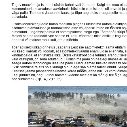
Tugev maavärin ja tsunami räsisid kohutavalt Jaapanit. Kuigi see maa oli p
kommenteerijate arvates maavärinaks hästi ette valmistatud, oli ohvreid ja 
väga palju. Tunneme Jaapanile kaasa ja õige aeg oleks praegu selle maa 
palvetada.
Lisaks looduskahjudele hoiab maailma pinges Fukushima aatomielektrijaa
Korduvad plahvatused ja radioaktiivse aine väljapaiskumine on tõsised asja
nimetatud – tegemist polnud ei aatomiplahvatustega ega Tšernobõli-tüüpi
Meieni sealne radioaktiivne saaste ei ulatu, vähemalt mitte ohtlikus koguse
annabki võimaluse rahulikult järele mõelda.
Tõenäoliselt lükkab õnnetus Jaapanis Eestisse aatomielektrijaama ehitami
kui keegi kardab või loodab, et aatomielektrijaamu enam üldse ei ehitata, si
kindlalt öelda, et ehitatakse ikka. Ükski katastroof pole tehnika arengut se
vaid vastupidi, on seda edutanud. Fukushima jaam on pealegi umbes 40 aa
seega aatomitehnoloogia üleeilne päev. Uued jaamad tulevad kindlasti oh
ükski tehniline rajatis pole kunagi olnud ega saa olema täiesti ohutu. Seepä
Eestisse jaama planeerides üheksa korda mõõta, enne kui üks kord lõikam
Et ei juhtuks nii, nagu Piibel hoiatab: «Mehe meelest on mõnigi tee õige, a
see surmatee» (Õp 14,12;16,25).