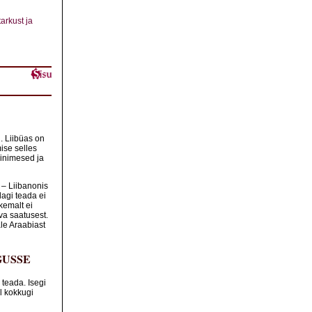
arkust ja
. Liibüas on
ise selles
 inimesed ja
i – Liibanonis
dagi teada ei
kemalt ei
va saatusest.
ale Araabiast
GUSSE
 teada. Isegi
l kokkugi