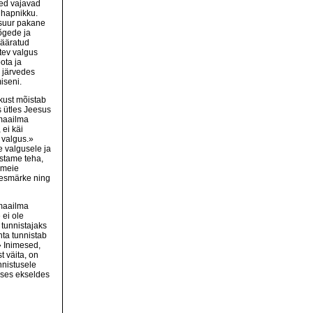
sed vajavad
 hapnikku.
suur pakane
õgede ja
määratud
stev valgus
ota ja
 järvedes
iseni.
kkust mõistab
s ütles Jeesus
maailma
 ei käi
 valgus.»
 valgusele ja
stame teha,
 meie
eesmärke ning
 maailma
 ei ole
n tunnistajaks
ta tunnistab
» Inimesed,
 väita, on
nnistusele
uses ekseldes