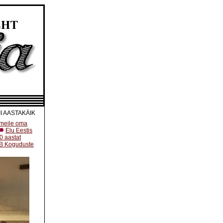
I
AASTAKÄIK
 meile oma
Elu Eestis
60 aastat
KB Koguduste