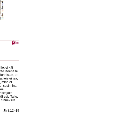
le, ei käi
istad iseenese
 tunnistan, on
 teie ei tea,
, mina ei
e, sest mina
eie
nistajaks
tlesid Talle:
 tunneksite
Jh 8,12–19