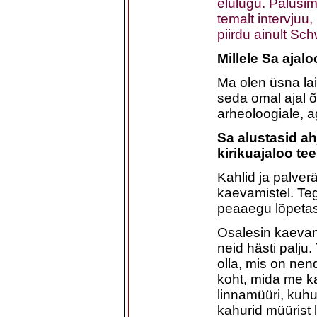
elulugu. Palusi
temalt intervjuu,
piirdu ainult Sc
Millele Sa ajal
Ma olen üsna laia
seda omal ajal õ
arheoloogiale, a
Sa alustasid ah
kirikuajaloo te
Kahlid ja palverä
kaevamistel. Teg
peaaegu lõpetas
Osalesin kaevam
neid hästi palju.
olla, mis on nen
koht, mida me k
linnamüüri, kuhu 
kahurid müürist 