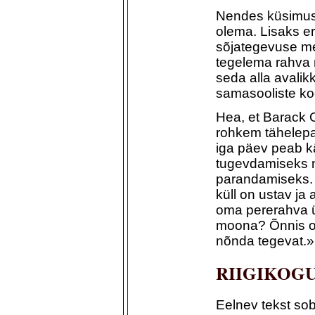
Nendes küsimust
olema. Lisaks er
sõjategevuse mei
tegelema rahva 
seda alla avalikk
samasooliste ko
Hea, et Barack 
rohkem tähelepa
iga päev peab kä
tugevdamiseks ni
parandamiseks.
küll on ustav ja
oma pererahva ü
moona? Õnnis on 
nõnda tegevat.»
RIIGIKOG
Eelnev tekst sob