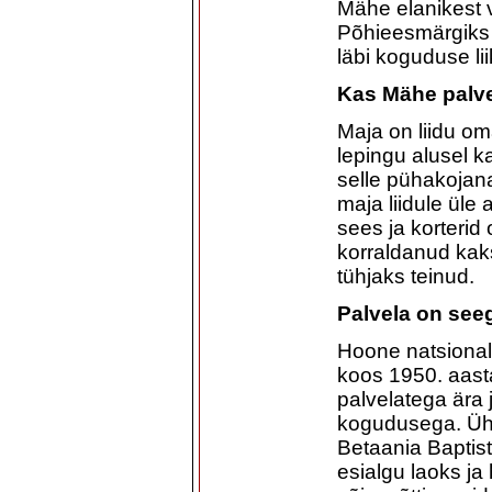
Mähe elanikest 
Põhieesmärgiks 
läbi koguduse li
Kas Mähe palv
Maja on liidu o
lepingu alusel 
selle pühakojan
maja liidule üle 
sees ja korteri
korraldanud kaks
tühjaks teinud.
Palvela on see
Hoone natsionali
koos 1950. aasta
palvelatega ära 
kogudusega. Ühi
Betaania Baptis
esialgu laoks ja