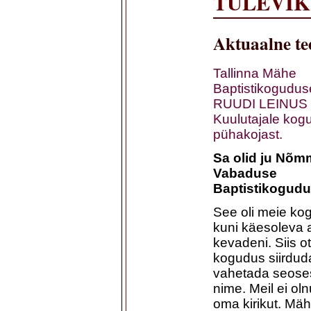
TULEVI
Aktuaalne t
Tallinna Mähe
Baptistikogudus
RUUDI LEINUS 
Kuulutajale kog
pühakojast.
Sa olid ju Nõm
Vabaduse
Baptistikogudu
See oli meie ko
kuni käesoleva 
kevadeni. Siis o
kogudus siirdud
vahetada seoses
nime. Meil ei o
oma kirikut. Mäh