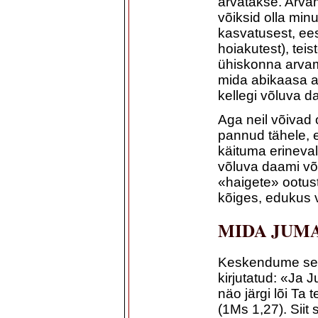
arvatakse. Arva
võiksid olla min
kasvatusest, ee
hoiakutest), tei
ühiskonna arvamu
mida abikaasa ar
kellegi võluva d
Aga neil võivad 
pannud tähele, e
käituma erineval
võluva daami võ
«haigete» ootus
kõiges, edukus 
MIDA JUM
Keskendume sell
kirjutatud: «Ja 
näo järgi lõi Ta
(1Ms 1,27). Siit