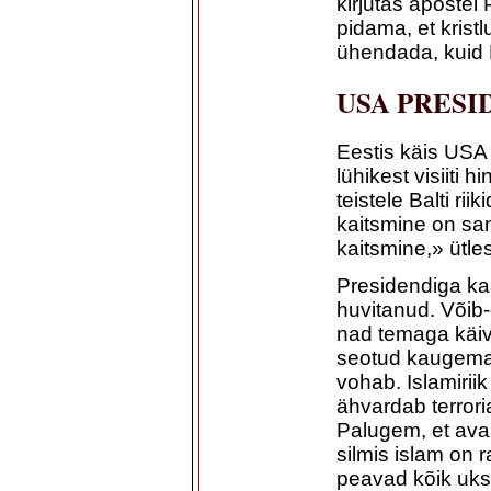
kirjutas apostel
pidama, et kristl
ühendada, kuid 
USA PRESI
Eestis käis US
lühikest visiiti 
teistele Balti rii
kaitsmine on sama
kaitsmine,» ütle
Presidendiga kaa
huvitanud. Võib-o
nad temaga käiv
seotud kaugemat
vohab. Islamiriik
ähvardab terrori
Palugem, et avan
silmis islam on 
peavad kõik uks