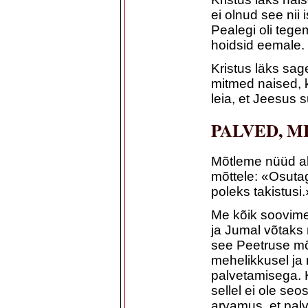
ei olnud see nii
Pealegi oli tege
hoidsid eemale.
Kristus läks sage
mitmed naised, k
leia, et Jeesus 
PALVED, M
Mõtleme nüüd al
mõttele: «Osutage
poleks takistusi.
Me kõik soovime
ja Jumal võtaks 
see Peetruse mõ
mehelikkusel ja
palvetamisega. Ku
sellel ei ole se
arvamus, et pal