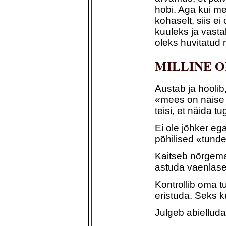
hobi. Aga kui m
kohaselt, siis ei
kuuleks ja vasta
oleks huvitatud 
MILLINE 
Austab ja hoolib,
«mees on naise 
teisi, et näida 
Ei ole jõhker eg
põhilised «tund
Kaitseb nõrgema
astuda vaenlase
Kontrollib oma t
eristuda. Seks ku
Julgeb abielluda,