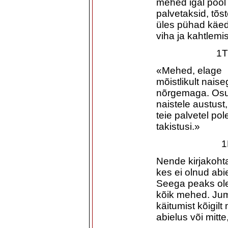
mehed igal pool
palvetaksid, tõs
üles pühad käed
viha ja kahtlemi
1T
«Mehed, elage
mõistlikult naise
nõrgemaga. Os
naistele austust, 
teie palvetel pol
takistusi.»
1
Nende kirjakoht
kes ei olnud abie
Seega peaks ol
kõik mehed. Juma
käitumist kõigilt
abielus või mitte