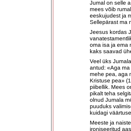
Jumal on selle 
mees võib rumal
eeskujudest ja m
Sellepärast ma n
Jeesus kordas 
vanatestamentli
oma isa ja ema 
kaks saavad ühe
Veel üks Jumala
antud: «Aga ma t
mehe pea, aga m
Kristuse pea» (1
piibellik. Mees 
pikalt teha selgi
olnud Jumala mõt
puuduks valimisõ
kuidagi väärtus
Meeste ja naist
ironiseeritud a