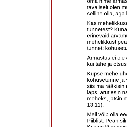
oma nime armast
tavaliselt olen 
selline olla, ag
Kas mehelikkuse
tunnetest? Kuna
erinevaid arvamus
mehelikkust pea
tunnet: kohuset
Armastus ei ole 
kui tahe ja otsu
Küpse mehe ühe
kohusetunne ja v
siis ma rääkisin
laps, arutlesin 
meheks, jätsin 
13,11).
Meil võib olla e
Piiblist. Pean s
Kristus läks nai