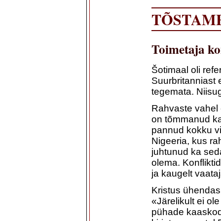
TÕSTAME
Toimetaja k
Šotimaal oli ref
Suurbritanniast 
tegemata. Niisug
Rahvaste vahel on
on tõmmanud ka 
pannud kokku vi
Nigeeria, kus rah
juhtunud ka sed
olema. Konflikti
ja kaugelt vaata
Kristus ühendas
«Järelikult ei o
pühade kaaskod