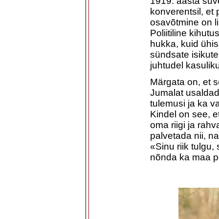
1919. aasta suve
konverentsil, et 
osavõtmine on li
Poliitiline kihutu
hukka, kuid ühis
sündsate isikute 
juhtudel kasuliku
Märgata on, et 
Jumalat usaldad
tulemusi ja ka v
Kindel on see, e
oma riigi ja rah
palvetada nii, n
«Sinu riik tulgu
nõnda ka maa pe