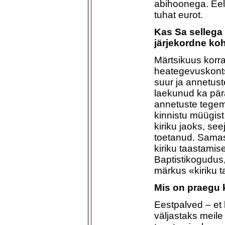
abihoonega. Ee
tuhat eurot.
Kas Sa sellega 
järjekordne ko
Märtsikuus korra
heategevuskontse
suur ja annetust
laekunud ka pära
annetuste tegem
kinnistu müügis
kiriku jaoks, se
toetanud. Samas
kiriku taastamis
Baptistikogudu
märkus «kiriku 
Mis on praegu
Eestpalved – et 
väljastaks meile