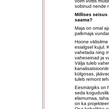
võim võttis muidu
sobinud nende 
Millises seisus
saama?
Maja on omal aja
palkmaja vundam
Hoone välisilme
esialgsel kujul.
vahetada ning m
vaheseinad ja va
Välja tuleb vahet
kanalisatsioonit
külgosas, jääva
tuleb remont te
Eesmärgiks on 
seda koguduslik
elamumaa, taham
on ka projekteer
Osa kohalikke e