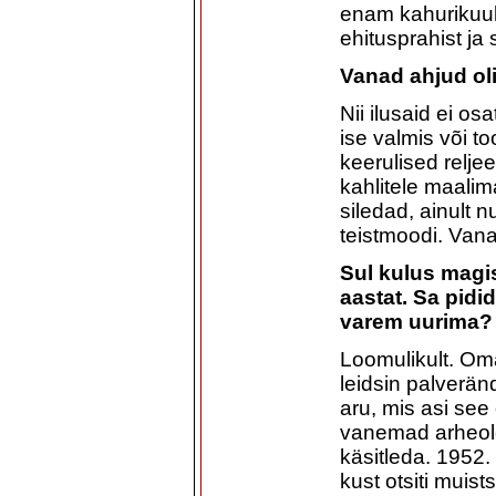
enam kahurikuule
ehitusprahist ja 
Vanad ahjud oli
Nii ilusaid ei o
ise valmis või to
keerulised relje
kahlitele maali
siledad, ainult 
teistmoodi. Vana
Sul kulus magis
aastat. Sa pidid
varem uurima?
Loomulikult. Om
leidsin palverän
aru, mis asi see
vanemad arheol
käsitleda. 1952. 
kust otsiti muis