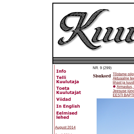
NR.
9 (299)
Sisukord
Tõstame pilg
Aktuaalne te
lihast ja luus
Armastus, 
Jeesuse jüng
EESTI BAPTI
August 2014