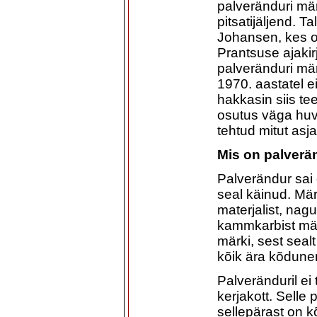
palveränduri mär
pitsatijäljend. Ta
Johansen, kes ol
Prantsuse ajakir
palveränduri mä
1970. aastatel e
hakkasin siis t
osutus väga huvit
tehtud mitut asja
Mis on palverä
Palverändur sai 
seal käinud. Märke
materjalist, na
kammkarbist märg
märki, sest seal
kõik ära kõdune
Palveränduril ei 
kerjakott. Selle
sellepärast on k