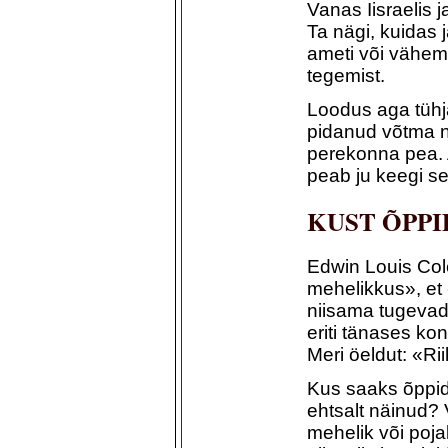
Vanas Iisraelis j
Ta nägi, kuidas j
ameti või vähema
tegemist.
Loodus aga tühja
pidanud võtma n
perekonna pea. A
peab ju keegi se
KUST ÕPP
Edwin Louis Co
mehelikkus», et
niisama tugevad,
eriti tänases ko
Meri öeldut: «Ri
Kus saaks õppid
ehtsalt näinud? 
mehelik või pojal