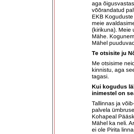
aga õigusvastas
võõrandatud pal
EKB Koguduste L
meie avaldasime
(kirikuna). Meie
Mähe. Koguneme 
Mähel puuduvad 
Te otsisite ju 
Me otsisime neid
kinnistu, aga see 
tagasi.
Kui kogudus lä
inimestel on se
Tallinnas ja võib
palvela ümbruse
Kohapeal Pääskül
Mähel ka neli. A
ei ole Pirita li