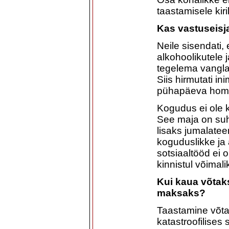
taastamisele kir
Kas vastuseisj
Neile sisendati, 
alkohoolikutele
tegelema vangla
Siis hirmutati in
pühapäeva homm
Kogudus ei ole k
See maja on suht
lisaks jumalateen
koguduslikke ja a
sotsiaaltööd ei o
kinnistul võimali
Kui kaua võtak
maksaks?
Taastamine võta
katastroofilises