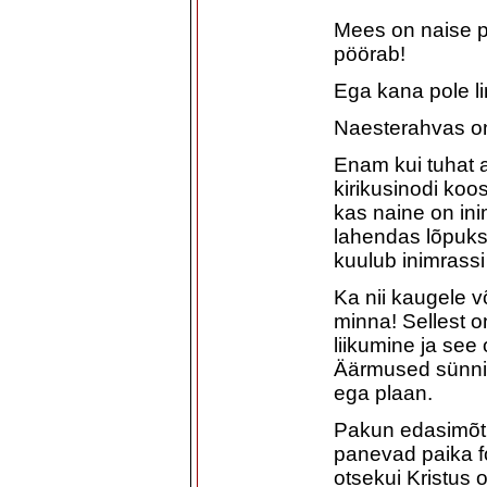
Mees on naise p
pöörab!
Ega kana pole li
Naesterahvas on
Enam kui tuhat a
kirikusinodi ko
kas naine on ini
lahendas lõpuks 
kuulub inimrassi
Ka nii kaugele
minna! Sellest o
liikumine ja see
Äärmused sünnit
ega plaan.
Pakun edasimõtl
panevad paika f
otsekui Kristus