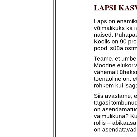
LAPSI KAS
Laps on enamiku 
võimalikuks ka 
naised. Pühapäe
Koolis on 90 pro
poodi süüa ostma
Teame, et umbes
Moodne elukorral
vähemalt üheksa
tõenäoline on, e
rohkem kui isag
Siis avastame, e
tagasi tõmbunud
on asendamatud t
vaimulikuna? Ku
rollis – abikaasa
on asendatavad