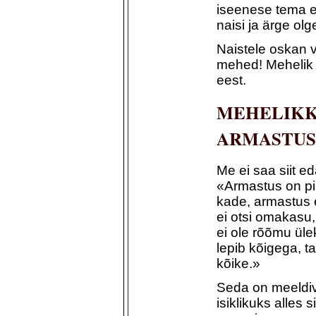
iseenese tema e
naisi ja ärge ol
Naistele oskan v
mehed! Mehelik 
eest.
MEHELIKK
ARMASTUS
Me ei saa siit e
«Armastus on pik
kade, armastus ei
ei otsi omakasu, 
ei ole rõõmu üle
lepib kõigega, ta
kõike.»
Seda on meeldiv
isiklikuks alles 