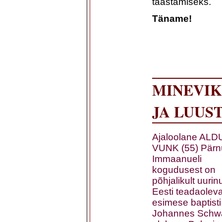
taastamiseks.
Täname!
MINEVIK
JA LUUS
Ajaloolane ALD
VUNK (55) Pärn
Immaanueli
kogudusest on
põhjalikult uurin
Eesti teadaolev
esimese baptisti
Johannes Schw