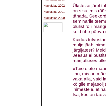
Üksteise järel tu
Kuulutajad 2002
on sisu, mis rõõ
Kuulutajad 2001
tänada. Seekordse
Kuulutajad 2000
seminarile teema
olulist rolli män
kuid ühe päeva 
Kuidas tutvusta
mulje jääb inim
järgijatest? Mei
Jeesus ei püstit
mäejutluses ütle
«Teie olete maa
linn, mis on mä
vaka alla, vaid l
kõigile majasoli
inimestele, et na
Isa, kes on taev