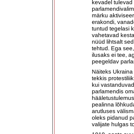
kevadel tulevad 
parlamendivali
märku aktiviseer
erakondi, vanad
tuntud tegelasi 
vahetavad kesta.
nüüd lihtsalt s
tehtud. Ega see,
ilusaks ei tee, a
peegeldav parlam
Näiteks Ukraina 
tekkis protestil
kui vastanduvad
parlamendis oma
hääletustulemusi
pealinna lõhkuda
arutluses välis
oleks pidanud pa
valijate hulgas t