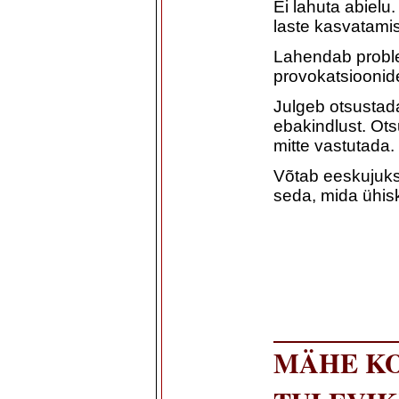
Ei lahuta abiel
laste kasvatami
Lahendab problee
provokatsioonide
Julgeb otsustad
ebakindlust. Ot
mitte vastutada.
Võtab eeskujuks 
seda, mida ühis
MÄHE K