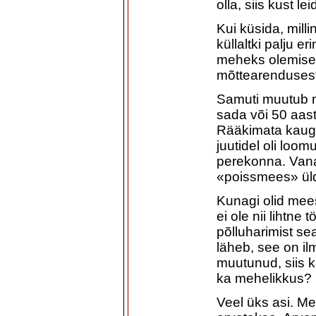
olla, siis kust l
Kui küsida, mill
küllaltki palju 
meheks olemise i
mõttearendusest
Samuti muutub m
sada või 50 aast
Rääkimata kauge
juutidel oli loom
perekonna. Vana
«poissmees» ül
Kunagi olid mees
ei ole nii lihtne 
põlluharimist sea
läheb, see on il
muutunud, siis 
ka mehelikkus?
Veel üks asi. M