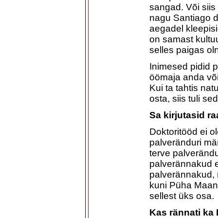
sangad. Või siis
nagu Santiago d
aegadel kleepisi
on samast kultuu
selles paigas ol
Inimesed pidid pa
öömaja anda või t
Kui ta tahtis nat
osta, siis tuli s
Sa kirjutasid r
Doktoritööd ei o
palveränduri märg
terve palverändu
palverännakud eh
palverännakud, 
kuni Püha Maani 
sellest üks osa.
Kas rännati ka 