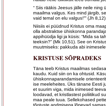
“ Siis rääkis Jeesus jälle neile ning 
maailma valgus. Kes mind järgib, se
vaid temal on elu valgus!”” (Jh 8,12)
Niisiis ei püüdnud Kristus oma maap
olla abstraktse ühiskonna parandaja
appihüüdja ligi ja küsis: “Mida sa ta
teeksin?” (Mk 10,51). See on Krist
muutmiseks: pakkuda abi inimesel
KRISTUSE SÕPRADEKS
Täna teeb Kristus maailmas sedasa
kaudu. Kuid siin on ka ohtusid. Kä
ühiskonnaparandamisele orienteeri
ise meeleheites. Üks tänane Eesti ju
et suurim viga, mida inimesed teeva
loodavad, et kristlastest poliitikud 
maa peale tuua. Sellekohased pette
tõotuste andmisega lõpevad samas