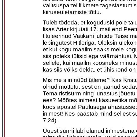
valitsuspartei liikmete tagasiastum
kiiruseületamiste tõttu.
Tuleb tõdeda, et koguduski pole täi
lisas Arter kirjutati 17. mail end Pee
tituleerinud Vatikani juhtide Teise 
lepingutest Hitleriga. Oleksin ülekoh
et kui kogu maailm saaks meie kog
siis poleks tülisid ega väärnähtusi
sellele, kui maailm koosneks minusu
kas siis võiks öelda, et ühiskond 
Mis me siin nüüd ütleme? Kas Krist
olnud mõttetu, sest on jäänud sedav
Tema ristisurm ning lunastus jõuetu
ees? Mõõtes inimest käsueetika m
koos apostel Paulusega ahastusse: 
inimest! Kes päästab mind sellest s
7,24).
Uuestisünni läbi elanud inimestena