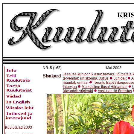
NR.
5 (163)
Mai 2003
Sisukord
Jeesuse kuningriik asub taevas. Toimetaja
tervendab ühiskonna. Jutlus
Lühidalt
A
muudab ennast
Toronto Baptistikoguduse
Intervjuu
Me käisime ilusal Hiinamaal
U
ähvardab vägivald
Vastuseis ja õnnistus
Kuulutajad 2003