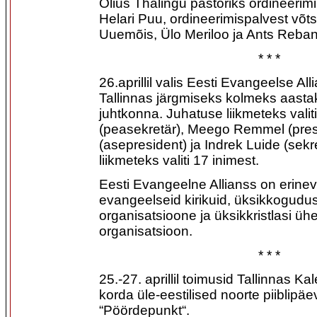
Olius Thalingu pastoriks ordineerimi
Helari Puu, ordineerimispalvest võt
Uuemõis, Ülo Meriloo ja Ants Reban
* * *
26.aprillil valis Eesti Evangeelse Al
Tallinnas järgmiseks kolmeks aastak
juhtkonna. Juhatuse liikmeteks valit
(peasekretär), Meego Remmel (pres
(asepresident) ja Indrek Luide (sekr
liikmeteks valiti 17 inimest.
Eesti Evangeelne Allianss on erine
evangeelseid kirikuid, üksikkogudusi
organisatsioone ja üksikkristlasi ü
organisatsioon.
* * *
25.-27. aprillil toimusid Tallinnas Kal
korda üle-eestilised noorte piiblipä
“Pöördepunkt“.