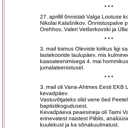
* * *
27. aprillil õnnistati Valga Lootuse
Nikolai Kalašnikov. Õnnistuspalve p
Orehhov, Valeri Vetšerkovski ja Ülla
* * *
3. mail toimus Oleviste kirikus ligi s
lastekooride laulupäev, mis kulmine
kaasateenimisega 4. mai hommikus
jumalateenistusel.
* * *
3. mail oli Vana-Ahtmes Eesti EKB L
kevadpäev.
Vastuvõtjateks olid vene õed Peetel
baptistikogudusest.
Kevadpäeva peaesineja oli Taimi Va
erinevatest naistest Piiblis, analüü
kuulekust ja ka sõnakuulmatust.