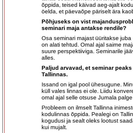
õppida, teised käivad aeg-ajalt kodus
öelda, et päevaõpe päriselt ära kao
Põhjuseks on vist majandusprob
seminari maja antakse rendile?
Osa seminari majast üüritakse juba 
on alati tehtud. Omal ajal saime maj
suure perspektiiviga. Seminarile jä
alles.
Paljud arvavad, et seminar peak
Tallinnas.
Issand on igal pool ühesugune. Min
küll vales linnas ei ole. Liidu konver
omal ajal selle otsuse Jumala palge
Probleem on ilmselt Tallinna inimes
kodulinnas õppida. Pealegi on Tall
kogudusi ja sealt oleks lootust saa
kui mujalt.