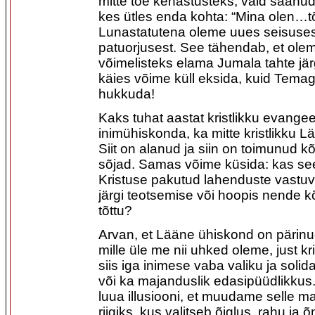
mitte tõe kehastusteks, vaid saan
kes ütles enda kohta: “Mina olen…tõ
Lunastatutena oleme uues seisus
patuorjusest. See tähendab, et ol
võimelisteks elama Jumala tahte jär
käies võime küll eksida, kuid Tema
hukkuda!
Kaks tuhat aastat kristlikku evangee
inimühiskonda, ka mitte kristlikku Lä
Siit on alanud ja siin on toimunud k
sõjad. Samas võime küsida: kas se
Kristuse pakutud lahenduste vastu
järgi teotsemise või hoopis nende 
tõttu?
Arvan, et Lääne ühiskond on pärin
mille üle me nii uhked oleme, just kr
siis iga inimese vaba valiku ja sol
või ka majanduslik edasipüüdlikkus.
luua illusiooni, et muudame selle 
riigiks, kus valitseb õiglus, rahu ja