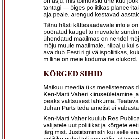
on asju, mis toimuksid ühe kuu jook
tahtagi — õiges poliitikas planeeri
aja peale, arengud kestavad aastai
Tänu hästi kättesaadavale infole on 
pööratud kaugel toimuvatele sünd
ühendatud maailmas on nendel mõju
mõju muule maailmale, niipalju kui 
avaldub Eesti riigi välispoliitikas, kui
milline on meie kodumaine olukord.
KÕRGED SIHID
Maikuu meedia üks meelisteemasid ol
Ken-Marti Vaheri kiiruseületamine j
peaks valitsusest lahkuma. Teatavas
Juhan Parts teda ametist ei vabast
Ken-Marti Vaher kuulub Res Publica
valijatele uut poliitikat ja kõrgete ee
järgimist. Justiitsministri kui selle e
poliitiku puhul tuli aga välja, et tege