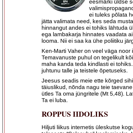
eesmärki üldse se
valimispropagand
ei tuleks põlata 
jätta valimata need, kes seda must
hinnangut andes ei tohiks lähtuda ü
ega lambakarja hinnates vaadata ai
looma. Nii ei saa ka ühe poliitiku järg
Ken-Marti Vaher on veel väga noor 
Temavanuste puhul on tegelikult kõik
maha kanda teda kindlasti ei tohiks
juhtunu talle ja teistele õpetuseks.
Jeesus seadis meie ette kõrged sihid
täiuslikud, nõnda nagu teie taevane I
ütles Ta oma jüngritele (Mt 5,48). L
Ta ei luba.
ROPPUS IIDOLIKS
Hiljuti liikus internetis üleskutse kog