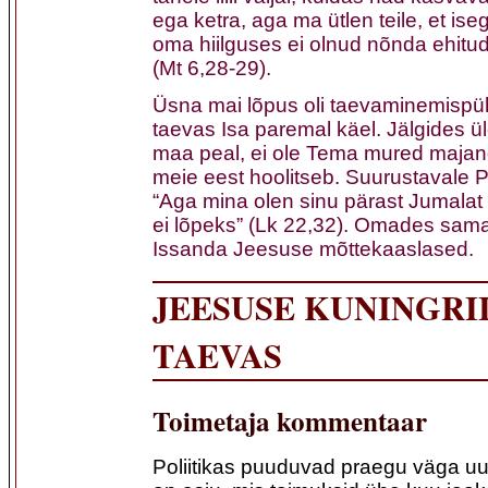
ega ketra, aga ma ütlen teile, et i
oma hiilguses ei olnud nõnda ehitud
(Mt 6,28-29).
Üsna mai lõpus oli taevaminemispü
taevas Isa paremal käel. Jälgides ül
maa peal, ei ole Tema mured majand
meie eest hoolitseb. Suurustavale P
“Aga mina olen sinu pärast Jumalat 
ei lõpeks” (Lk 22,32). Omades sam
Issanda Jeesuse mõttekaaslased.
JEESUSE KUNINGRI
TAEVAS
Toimetaja kommentaar
Poliitikas puuduvad praegu väga u