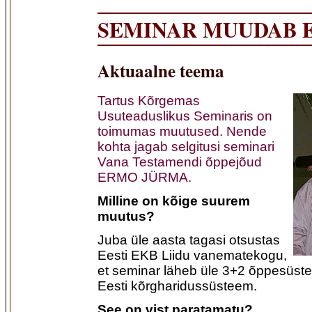
SEMINAR MUUDAB 
Aktuaalne teema
Tartus Kõrgemas
Usuteaduslikus Seminaris on
toimumas muutused. Nende
kohta jagab selgitusi seminari
Vana Testamendi õppejõud
ERMO JÜRMA.
Milline on kõige suurem
muutus?
Juba üle aasta tagasi otsustas
Eesti EKB Liidu vanematekogu,
et seminar läheb üle 3+2 õppesüst
Eesti kõrgharidussüsteem.
See on vist paratamatu?