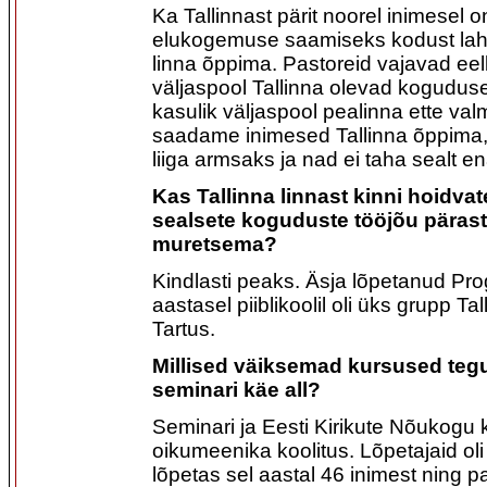
Ka Tallinnast pärit noorel inimesel o
elukogemuse saamiseks kodust lahk
linna õppima. Pastoreid vajavad eel
väljaspool Tallinna olevad koguduse
kasulik väljaspool pealinna ette val
saadame inimesed Tallinna õppima, 
liiga armsaks ja nad ei taha sealt 
Kas Tallinna linnast kinni hoidvat
sealsete koguduste tööjõu pärast
muretsema?
Kindlasti peaks. Äsja lõpetanud P
aastasel piiblikoolil oli üks grupp Tal
Tartus.
Millised väiksemad kursused tegu
seminari käe all?
Seminari ja Eesti Kirikute Nõukogu 
oikumeenika koolitus. Lõpetajaid ol
lõpetas sel aastal 46 inimest ning pa