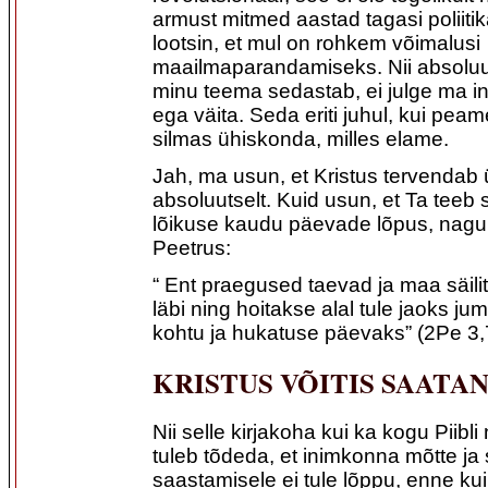
armust mitmed aastad tagasi poliit
lootsin, et mul on rohkem võimalusi
maailmaparandamiseks. Nii absoluu
minu teema sedastab, ei julge ma i
ega väita. Seda eriti juhul, kui pe
silmas ühiskonda, milles elame.
Jah, ma usun, et Kristus tervendab
absoluutselt. Kuid usun, et Ta teeb
lõikuse kaudu päevade lõpus, nagu
Peetrus:
“ Ent praegused taevad ja maa säil
läbi ning hoitakse alal tule jaoks ju
kohtu ja hukatuse päevaks” (2Pe 3,
KRISTUS VÕITIS SAATA
Nii selle kirjakoha kui ka kogu Piibli
tuleb tõdeda, et inimkonna mõtte j
saastamisele ei tule lõppu, enne kui