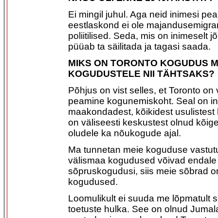
Ei mingil juhul. Aga neid inimesi p
eestlaskond ei ole majandusemigra
poliitilised. Seda, mis on inimeselt 
püüab ta säilitada ja tagasi saada.
MIKS ON TORONTO KOGUDUS M
KOGUDUSTELE NII TÄHTSAKS?
Põhjus on vist selles, et Toronto on 
peamine kogunemiskoht. Seal on ini
maakondadest, kõikidest usulistest l
on väliseesti keskustest olnud kõig
oludele ka nõukogude ajal.
Ma tunnetan meie koguduse vastutus
välismaa kogudused võivad endale 
sõpruskogudusi, siis meie sõbrad on
kogudused.
Loomulikult ei suuda me lõpmatult
toetuste hulka. See on olnud Jumal