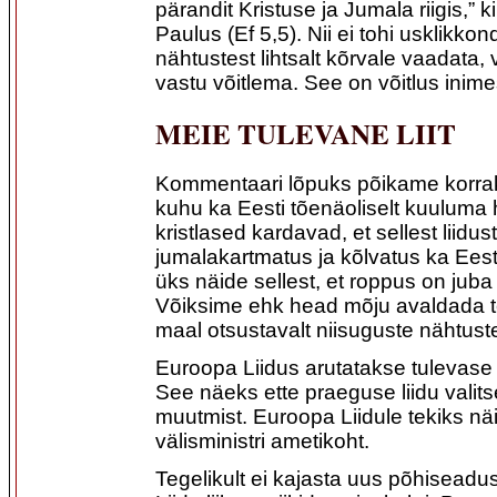
pärandit Kristuse ja Jumala riigis,” k
Paulus (Ef 5,5). Nii ei tohi usklikkond
nähtustest lihtsalt kõrvale vaadata
vastu võitlema. See on võitlus inim
MEIE TULEVANE LIIT
Kommentaari lõpuks põikame korrak
kuhu ka Eesti tõenäoliselt kuuluma
kristlased kardavad, et sellest liidust
jumalakartmatus ja kõlvatus ka Eest
üks näide sellest, et roppus on juba
Võiksime ehk head mõju avaldada te
maal otsustavalt niisuguste nähtust
Euroopa Liidus arutatakse tulevase
See näeks ette praeguse liidu valits
muutmist. Euroopa Liidule tekiks näi
välisministri ametikoht.
Tegelikult ei kajasta uus põhiseadu