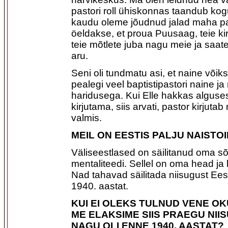
pastori roll ühiskonnas taandub kog
kaudu oleme jõudnud jalad maha pa
öeldakse, et proua Puusaag, teie ki
teie mõtlete juba nagu meie ja saat
aru.
Seni oli tundmatu asi, et naine võiks
pealegi veel baptistipastori naine j
haridusega. Kui Elle hakkas alguses a
kirjutama, siis arvati, pastor kirjut
valmis.
MEIL ON EESTIS PALJU NAISTO
Väliseestlased on säilitanud oma s
mentaliteedi. Sellel on oma head ja 
Nad tahavad säilitada niisugust Eest
1940. aastat.
KUI EI OLEKS TULNUD VENE OK
ME ELAKSIME SIIS PRAEGU NII
NAGU OLI ENNE 1940. AASTAT?