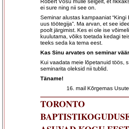
Robert Võsu mulle selgelt, et rikkak
ei sure ning nii see on.
Seminar alustas kampaaniat “Kingi 
uus töötegija”. Ma arvan, et see ide
poolt järgimist. Kes ei ole ise võim
kuulutama, võiks toetada kedagi teis
teeks seda ka tema eest.
Kas Sinu arvates on seminar väär
Kui vaadata meie lõpetanuid töös, si
seminarita oleksid nii tublid.
Täname!
16. mail Kõrgemas Usute
TORONTO
BAPTISTIKOGUDUS
ASUVAD KOGU EEST