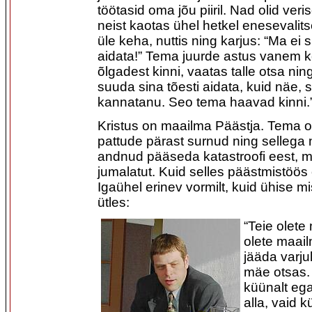
töötasid oma jõu piiril. Nad olid ver
neist kaotas ühel hetkel enesevalit
üle keha, nuttis ning karjus: “Ma ei 
aidata!” Tema juurde astus vanem kol
õlgadest kinni, vaatas talle otsa ning
suuda sina tõesti aidata, kuid näe, s
kannatanu. Seo tema haavad kinni.
Kristus on maailma Päästja. Tema o
pattude pärast surnud ning sellega 
andnud pääseda katastroofi eest, m
jumalatut. Kuid selles päästmistöös
Igaühel erinev vormilt, kuid ühise m
ütles:
“Teie olete
olete maail
jääda varju
mäe otsas.
küünalt eg
alla, vaid k