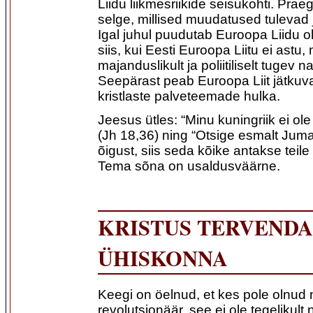
Liidu liikmesriikide seisukohti. Prae
selge, millised muudatused tulevad j
Igal juhul puudutab Euroopa Liidu o
siis, kui Eesti Euroopa Liitu ei astu,
majanduslikult ja poliitiliselt tugev
Seepärast peab Euroopa Liit jätkuv
kristlaste palveteemade hulka.
Jeesus ütles: “Minu kuningriik ei ole
(Jh 18,36) ning “Otsige esmalt Jumal
õigust, siis seda kõike antakse teile
Tema sõna on usaldusväärne.
KRISTUS TERVEND
ÜHISKONNA
Keegi on öelnud, et kes pole olnud
revolutsionäär, see ei ole tegelikult