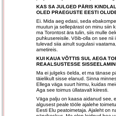
KAS SA JULGED PÄRIS KINDLAL
OLED PRAEGUSTE EESTI OLUD
Ei. Mida aeg edasi, seda ebakomp
muutun ja sellepärast on minu siin k
ma Torontost ära tulin, siis mulle öe
puhkusereisile. Võib-olla on see nii
tulevad siia ainult sugulasi vaatam
ametireis.
KUI KAUA VÕTTIS SUL AEGA T
REAALSUSTESSE SISSEELAMIN
Ma ei julgeks öelda, et ma tänase p
täielikult sisse elanud. Sinna minn
Ellega väga suurt hirmu, kuidas me
Aga see toimus üllatavalt kiiresti.
Väga palju on kaasa aidanud see, e
algusest peale tööle ajalehe toimet
Eesti Elu peatoimetaja. Ajaleht on 
närvikeskus. Ma olen leidnud hea v