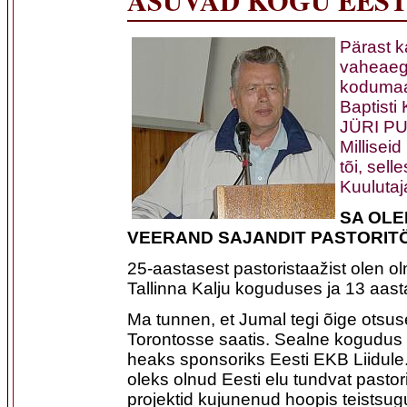
Pärast 
vaheaeg
kodumaa
Baptisti
JÜRI PU
Milliseid
tõi, sell
Kuulutaj
SA OLE
VEERAND SAJANDIT PASTORIT
25-aastasest pastoristaažist olen o
Tallinna Kalju koguduses ja 13 aast
Ma tunnen, et Jumal tegi õige otsus
Torontosse saatis. Sealne kogudus
heaks sponsoriks Eesti EKB Liidule.
oleks olnud Eesti elu tundvat pastorit
projektid kujunenud hoopis teistsu