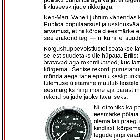
liikluseeskirjade rikkujaga.
Ken-Marti Vaheri juhtum vähendas 
Publica populaarsust ja usaldusvää
arvamust, et nii kõrgeid eesmärke e
see erakond tegi — niikuinii ei suu
Kõrgushüppevõistlustel seatakse latt
sellest suudetaks üle hüpata. Erilis
äratavad aga rekordikatsed, kus lat
kõrgemal. Senise rekordi purustanu
mõnda aega tähelepanu keskpunkti
tulemuse ületamine muutub teistele
eesmärgiks ning mõne aja pärast m
rekord paljude jaoks tavaliseks.
Nii ei tohiks ka po
eesmärke põlata.
olema lati praeg
kindlasti kõrgema
tegude järgi vaad