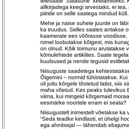
telesaate “Salasuhe” keelamiseks.
allkirjadega keegi arvestaks, ei tea
piiride on selle saatega mindud küll.
Mehe ja naise suhete juurde on läb
ka truudus. Selles saates antakse 
kaamerate ees võõrasse voodisse. 
nimel loobutakse kõigest, mis kunag
on olnud. Kõik toimunu arutatakse v
kõmulehtede artiklites. Saate tegel
kuulsused ja nende tegusid esitlet
Niisuguste saadetega kehtestatakse
Õigemini – normid tühistatakse. Kui
oli juttu kõrgele tõstetud latist, siis s
maha võetud. Kes peaks tulevikus E
viima, kui mingeid kõrgemaid moraals
eesmärke noortele enam ei seata?
Niisugustelt inimestelt võetakse ka v
“Seda teadke kindlasti, et ühelgi hoo
ega ahnitsejal — tähendab ebajumal