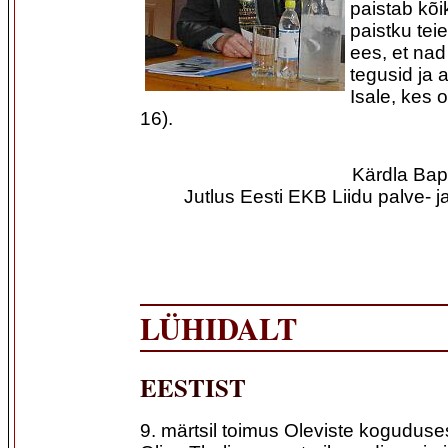
paistab kõ
paistku tei
ees, et nad
tegusid ja 
Isale, kes 
16).
Kärdla Bap
Jutlus Eesti EKB Liidu palve- 
LÜHIDALT
EESTIST
9. märtsil toimus Oleviste kogudus