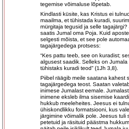
tegemise võimaluse lõpetab.
Kindlasti küsite, kas Kristus ei tulnud
maailma, et tühistada kuradi, suur
mürgitaja tegusid ja selle tagajärgi? 
saatis Jumal oma Poja. Kuid apost
selgesti mõista, et see pole automa
tagajärgedega protsess:
“Kes pattu teeb, see on kuradist; se
algusest saadik. Selleks on Jumala
tühistaks kuradi teod” (1Jh 3,8).
Piibel räägib meile saatana kahest 
tagajärgedega teost. Saatan valetab
inimese Jumalast eemale. Jumalast 
inimene eksleb ilma sisemise kaard
hukkub meeleheites. Jeesus ei tuln
ühiskondlikku formatsiooni, kus val
järgimine võimalik pole. Jeesus tuli
petetuid ja räsituid päästma hukkumi
näitab neile isiklikult teed Jumala ju