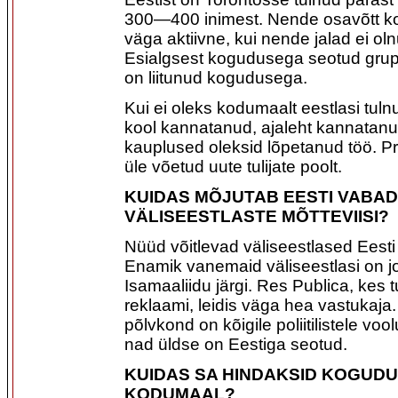
300—400 inimest. Nende osavõtt ko
väga aktiivne, kui nende jalad ei ol
Esialgsest kogudusega seotud gru
on liitunud kogudusega.
Kui ei oleks kodumaalt eestlasi tulnu
kool kannatanud, ajaleht kannatanu
kauplused oleksid lõpetanud töö. P
üle võetud uute tulijate poolt.
KUIDAS MÕJUTAB EESTI VABA
VÄLISEESTLASTE MÕTTEVIISI?
Nüüd võitlevad väliseestlased Eesti 
Enamik vanemaid väliseestlasi on 
Isamaaliidu järgi. Res Publica, kes tu
reklaami, leidis väga hea vastukaja
põlvkond on kõigile poliitilistele voo
nad üldse on Eestiga seotud.
KUIDAS SA HINDAKSID KOGUD
KODUMAAL?