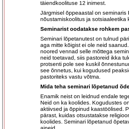
täiendkoolituse 12 inimest.
Järgmisel õppeaastal on seminaris
nõustamiskoolitus ja sotsiaaleetika 
Seminarist oodatakse rohkem pas
Seminari lõpetanutest on tulnud päri
aga mitte kõigist ei ole neid saanu
noored vennad selle mõttega semin
neid toetavad, siis pastoreid ikka t
protsenti pole see kuskil õnnestunud
see õnnetus, kui kogudused peaksi
pastoriteks vastu võtma.
Mida teha seminari lõpetanud õ
Enamik neist on leidnud endale te
Neid on ka koolides. Kogudustes on 
aktiivsed ja õppinud kaastöölised. 
pärast, kuidas otsustatakse religio
koolides. Seminari lõpetanud õpetav
aineid.