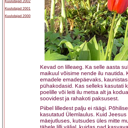
Kuulutajad 2002
Kuulutajad 2001
Kuulutajad 2000
Kevad on lilleaeg. Ka selle aasta suh
maikuul võisime nende ilu nautida. 
emadele emadepäevaks, kaunistas
pühakodasid. Kas selleks kasutati k
poelille või leiti ilu metsa alt ja kodu
soovidest ja rahakoti paksusest.
Piibel lilledest palju ei räägi. Põhilis
kasutatud Ülemlaulus. Kuid Jeesus k
mäejutluses, kutsudes üles mitte 
tähele lilli väljal, kuidas nad kasva