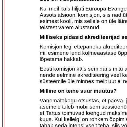
Kui meil käis hiljuti Euroopa Evang
Assotsiatsiooni komisjon, siis nad ü
esimest kooli, mis sellele on üle läin
teistest varem alustanud.
Milliseks pidasid akrediteerijad s
Komisjon tegi ettepaneku akrediteer
mil esimene lend kolmeaastase õpp
lõpetama hakkab.
Eesti komisjon käis seminaris mitu 
nende eelmine akrediteering veel keh
süsteemile üle minnes meilt uut ei n
Milline on teine suur muutus?
Vanematekogu otsustas, et päeva-
asemele tuleb mobiilsem sessioonõ
et Tartus toimuvad loengud maksima
kuus. Kui kellelgi on rohkem õppimi
tahab seda intensiivselt teha, siis võ