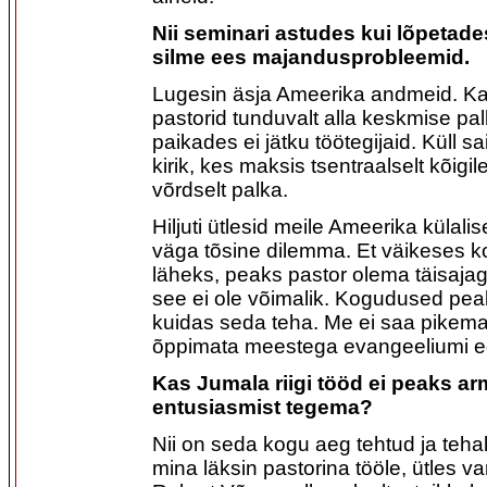
Nii seminari astudes kui lõpetad
silme ees majandusprobleemid.
Lugesin äsja Ameerika andmeid. Ka
pastorid tunduvalt alla keskmise pal
paikades ei jätku töötegijaid. Küll s
kirik, kes maksis tsentraalselt kõi
võrdselt palka.
Hiljuti ütlesid meile Ameerika külali
väga tõsine dilemma. Et väikeses k
läheks, peaks pastor olema täisajaga
see ei ole võimalik. Kogudused pea
kuidas seda teha. Me ei saa pikema
õppimata meestega evangeeliumi ed
Kas Jumala riigi tööd ei peaks ar
entusiasmist tegema?
Nii on seda kogu aeg tehtud ja teha
mina läksin pastorina tööle, ütles 