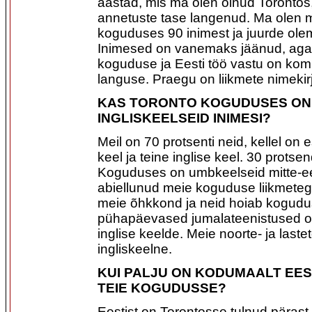
aastad, mis ma olen olnud Torontos,
annetuste tase langenud. Ma olen 
koguduses 90 inimest ja juurde ole
Inimesed on vanemaks jäänud, ag
koguduse ja Eesti töö vastu on kom
languse. Praegu on liikmete nimekir
KAS TORONTO KOGUDUSES ON
INGLISKEELSEID INIMESI?
Meil on 70 protsenti neid, kellel on 
keel ja teine inglise keel. 30 protsen
Koguduses on umbkeelseid mitte-ee
abiellunud meie koguduse liikmeteg
meie õhkkond ja neid hoiab kogudu
pühapäevased jumalateenistused o
inglise keelde. Meie noorte- ja last
ingliskeelne.
KUI PALJU ON KODUMAALT EES
TEIE KOGUDUSSE?
Eestist on Torontosse tulnud päras