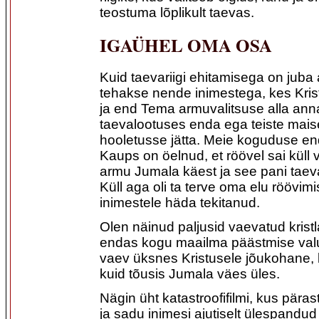
teostuma lõplikult taevas.
IGAÜHEL OMA OSA
Kuid taevariigi ehitamisega on juba
tehakse nende inimestega, kes Krist
ja end Tema armuvalitsuse alla ann
taevalootuses enda ega teiste maise
hooletusse jätta. Meie koguduse en
Kaups on öelnud, et röövel sai küll v
armu Jumala käest ja see pani taev
Küll aga oli ta terve oma elu röövim
inimestele häda tekitanud.
Olen näinud paljusid vaevatud krist
endas kogu maailma päästmise val
vaev üksnes Kristusele jõukohane, kes
kuid tõusis Jumala väes üles.
Nägin üht katastroofifilmi, kus pära
ja sadu inimesi ajutiselt ülespandud t